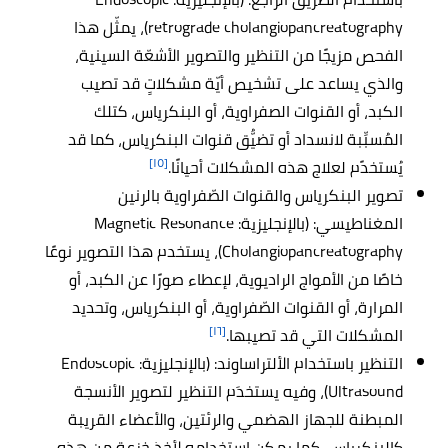
retrograde cholangiopancreatography)، يمثّل هذا
الفحص مزيجًا من التنظير والتصوير الأشعّة السينية،
والذي يساعد على تشخيص أيّة مشكلاتٍ قد تصيب
الكبد، أو القنوات الصفراوية، أو البنكرياس، كتلك
المُسبِّبة لانسداد أو تضيُّق قنوات البنكرياس، كما قد
[١٥]
يُستخدًم لعلاج هذه المشكلات أحيانًا.
تصوير البنكرياس والقنوات الصّفراوية بالرنين
المغناطيسي: (بالإنجليزية: Magnetic Resonance
Cholangiopancreatography)، يستخدم هذا التصوير نوعًا
خاصًا من الأمواج الراديوية، لإعطاء صورًا عن الكبد، أو
المرارة، أو القنوات الصّفراوية، أو البنكرياس، وتحديد
[١٦]
المشكلات التي قد تصيبها.
التنظير باستخدام الألتراساوند: (بالإنجليزية: Endoscopic
Ultrasound)، وفيه يستخدَم التنظير لتصوير الأنسجة
المبطنة للجهاز الهضمي والرئتين، والأعضاء القريبة
كالبنكرياس، كما يمكن استخدامه لأخذ خزعة من هذه