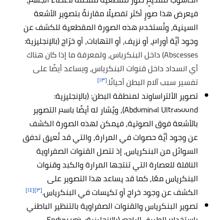
فيعرض هذا صورٍ أكثر تفصيلًا مقارنةً بتصوير الأشعة
السينية، وتُستخدم هذه الصورة المقطعية للكشف عن
وجود أيَّة أورام، أو نزيف، أو التهابات، أو خرّاج (بالإنجليزية:
Abscesses) داخل البنكرياس، ولمعرفة ما إذا كان هناك
أي انسداد داخل قنوات البنكرياس، ويساعد أيضًا على
[١٣]
تفسير سبب آلام البطن أحيانًا.
تصوير الألتراساوند لمنطقة البطن: (بالإنجليزية:
Abdominal Ultrasound)، ويُشار له أيضًا باسم التصوير
بالأشعة فوق الصوتية، فيمكن لهذه الصورة الكشف
عن وجود أيَّة حصوات في المرارة، والتي قد تُعيق تدفق
السوائل من البنكرياس، إذ تتصل القنوات الصفراوية
الناقلة للعصارة التي تنتجها المرارة والكبد وقنوات
البنكرياس معًا، كما قد يساعد هذا التصوير على
[١٤]
[٣]
الكشف عن وجود خراج أو تكيسات في البنكرياس.
تصوير البنكرياس والقنوات الصفراوية بالتنظير الباطني
باستخدام الطريق الراجع: (بالإنجليزية: Endoscopic