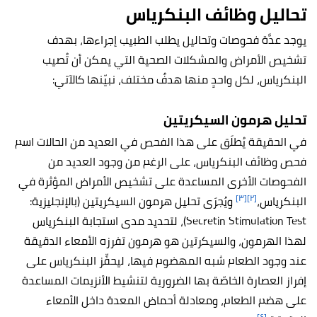
تحاليل وظائف البنكرياس
يوجد عدَّة فحوصات وتحاليل يطلب الطبيب إجراءها، بهدف
تشخيص الأمراض والمشكلات الصحية التي يمكن أن تُصيب
البنكرياس، لكل واحدٍ منها هدفٌ مختلف، نبيّنها كالآتي:
تحليل هرمون السيكريتين
في الحقيقة يُطلَق على هذا الفحص في العديد من الحالات اسم
فحص وظائف البنكرياس، على الرغم من وجود العديد من
الفحوصات الأخرى المساعدة على تشخيص الأمراض المؤثرة في
[٣]
[٢]
البنكرياس،
ويُجرَى تحليل هرمون السيكريتين (بالإنجليزية:
Secretin Stimulation Test)، لتحديد مدى استجابة البنكرياس
لهذا الهرمون، والسيكرتين هو هرمون تفرزه الأمعاء الدقيقة
عند وجود الطعام شبه المهضوم فيها، ليحفِّز البنكرياس على
إفراز العصارة الخاصّة بها الضرورية لتنشيط الأنزيمات المساعدة
على هضم الطعام، ومعادلة أحماض المعدة داخل الأمعاء
[٤]