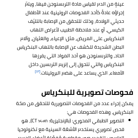
عينةٍ من الدم لقياس مادة التربسنوجن فيها، ويتمّ
إجراؤه عادةً كأحد الفحوصات الروتينية عند الأطفال
حديثي الولادة، وذلك للتحقق من الإصابة بالتليّف
الكيسي، أو عند ملاحظة الطبيب لأعراض التهاب
البنكرياس على المريض، مثل: الإعياء، والغثيان، وآلام
البطن الشديدة للكشف عن الإصابة بالتهاب البنكرياس
الحاد، والتربسنوجن هو أحد المواد التي يفرزها
البنكرياس والتي تتحول إلى إنزيم التربسين داخل
[١٢]
الأمعاء، الذي يساعد على هضم البروتينات.
فحوصات تصويرية للبنكرياس
يمكن إجراء عدد من الفحوصات التصويرية للتحقق من صحّة
البنكرياس، وهذه الفحوصات هي:
التصوير الطبقي المحوري: (بالإنجليزية: CT scan)، هو
فحص تصويري يستخدم الأشعّة السينية مع تكنولوجيا
الحاسوب لتقديمٍ صور مقطعية مُفصَّلة لأعضاء الجسم،