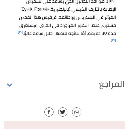
Test)، هو أحد التحاليل الذي يساعد على تشخيص
الإصابة بالتليف الكيسي (بالإنجليزية: Cystic Fibrosis)
المؤثر في البنكرياس ووظائفه، فيقيس هذا الفحص
مستوى عنصر الكلور الموجود في العرق، ويستغرق
[٢٠]
مدة 30 دقيقة، أمّا نتائجه فتظهر خلال ساعة غالبًا.
[٢١]
المراجع
,
"Pancreas: Functions and possible problems"
↑
medical news today
, Retrieved 14/1/2021. Edited.
أ
ب
ت
،
National Cancer
"pancreatic function test"
^