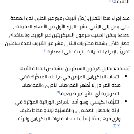
الدقيقة.
عند إجراء هذا التحليل، يُمرَّر أنبوبٌ رفيع عبر الحلق، نحو المعدة،
حتى يصل إلى الإثني عشر -الجزء الأول من الأمعاء الدقيقة-،
بعدها يحقن الطبيب هرمون السيكريتين عبر الوريد، وباستخدام
جهازٍ خاصّ، يشفط محتويات الاثني عشر عبر الأنبوب لمدة ساعتين
[٤]
تقريبًا، لإجراء التحليلات الازمة على العصارة.
يُستخدَم تحليل هرمون السيكرتين لتشخيص الحالات الآتية:
التهاب البنكرياس المزمن في مراحله المبكِّرة: ففي
هذه المراحل لا تُظهر الفحوصات الأخرى والفحوصات
[٥]
التصويرية أي نتائج غير طبيعية.
التليُّف الكيسي: وهو أحد الأمراض الوراثية المؤثرة في
الرئة والجهاز الهضمي، والمُسبِّبة لإنتاج مخاط كثيف
ولزج فيها، ممّا يُسبِّب انسداد قنوات البنكرياس والرئة.
[٦]
[٢]
[٢]