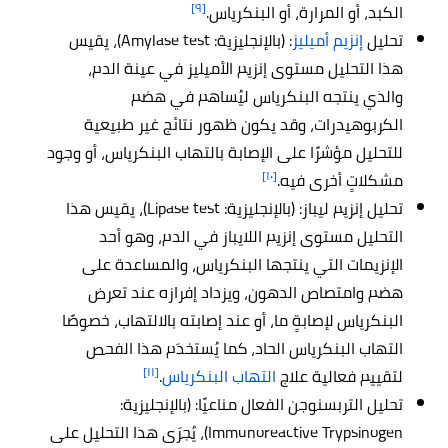
[٩]
الكبد، أو المرارة، أو البنكرياس.
تحليل
إنزيم أميليز
: (بالإنجليزية: Amylase test)، يقيس
هذا التحليل مستوى إنزيم الأميليز في عينة الدم،
والذي ينتجه البنكرياس ليُساهم في هضم
الكربوهيدرات، وقد يكون ظهور نتائج غير طبيعية
للتحليل مؤشرًا على الإصابة بالتهاب البنكرياس، أو وجود
[١٠]
مشكلاتٍ أخرى فيه.
تحليل إنزيم ليباز: (بالإنجليزية: Lipase test)، يقيس هذا
التحليل مستوى إنزيم اللايباز في الدم، وهو أحد
الإنزيمات التي ينتجها البنكرياس، والمساعدة على
هضم وامتصاص الدهون، ويزداد إفرازه عند تعرض
البنكرياس لإصابةٍ ما، أو عند إصابته بالالتهاب، خصوصًا
التهاب البنكرياس الحاد، كما يُستخدَم هذا الفحص
[١١]
لتقييم فعالية علاج
التهاب البنكرياس
.
تحليل التربسنوجن الفعال مناعيًا: (بالإنجليزية:
Immunoreactive Trypsinogen)،
يُجرَى هذا التحليل على