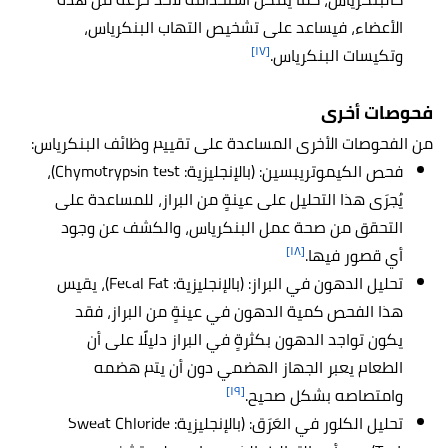
الأعضاء، فيساعد على تشخيص التهاب البنكرياس،
[١٧]
وتكيسات البنكرياس.
فحوصات أخرى
من الفحوصات الأخرى المساعدة على تقييم وظائف البنكرياس:
فحص الكيموتريبسين: (بالإنجليزية: Chymotrypsin test)،
يُجرَى هذا التحليل على عينةٍ من البراز، للمساعدة على
التحقق من صحة عمل البنكرياس، والكشف عن وجود
[١٨]
أي قصور فيها.
تحليل الدهون في البراز: (بالإنجليزية: Fecal Fat)، يقيس
هذا الفحص كمية الدهون في عينةٍ من البراز، فقد
يكون تواجد الدهون بكثرةٍ في البراز دليلًا على أن
الطعام يعبر الجهاز الهضمي دون أن يتم هضمه
[١٩]
وامتصاصه بشكل صحيح.
تحليل الكلور في العَرَق: (بالإنجليزية: Sweat Chloride