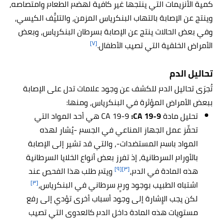
كمية الأنزيمات التي ينتجها غير كافية لهضم الطعام وامتصاصه،
وينتج عن الإصابة بالتهاب البنكرياس المزمن، والتليُّف الكيسي،
وفي بعض الحالات ينتج عن الإصابة بسرطان البنكرياس، وبعض
[٧]
الأمراض الخلقية التي تصيب الأطفال.
تحاليل الدم
تُجرَى تحاليل الدم للكشف عن وجود علامات تدل على الإصابة
ببعض الأمراض المؤثرة في البنكرياس، ومنها:
تحليل مادة CA 19-9
:CA 19-9
هي أحد المواد التي
تحفِّز عمل الجهاز المناعي في الجسم -يُشار لهذه
المواد باسم المستضدات-، والتي قد تشير إلى الإصابة
بالأورام السرطانية، إذ تفرز بعض أنواع الخلايا السرطانية
[٩]
[٣]
هذه المادة في الدم،
ويتم طلب هذا الفحص عند
[٣]
اشتباه الطبيب بوجود ورمٍ سرطاني في البنكرياس،
لكن يجب الإِشارة إلى وجود أسباب أخرى تؤدي إلى رفع
مستويات هذه المادة داخل الدم كالعدوى التي تصيب