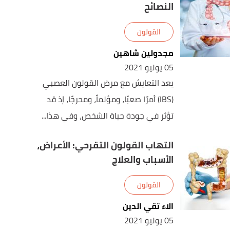
النصائح
القولون
مجدولين شاهين
05 يوليو 2021
يعد التعايش مع مرض القولون العصبي
(IBS) أمرًا صعبًا، ومؤلماً، ومحرجًا، إذ قد
تؤثر في جودة حياة الشخص، وفي هذا...
التهاب القولون التقرحي: الأعراض،
الأسباب والعلاج
القولون
الاء تقي الدين
05 يوليو 2021