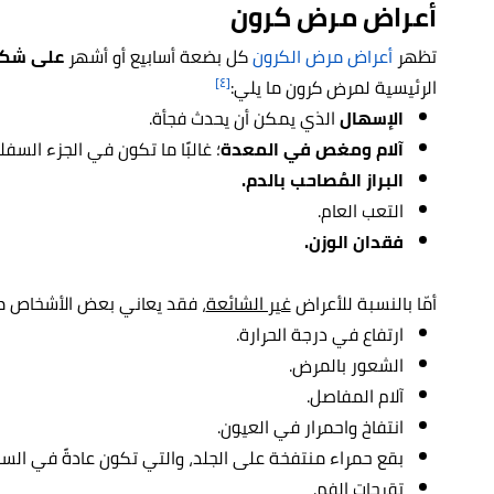
أعراض مرض كرون
تظهر
أعراض مرض الكرون
كل بضعة أسابيع أو أشهر
على شكل 
[٤]
الرئيسية لمرض كرون ما يلي:
الإسهال
الذي يمكن أن يحدث فجأة.
آلام ومغص في المعدة
؛ غالبًا ما تكون في الجزء السف
البراز المُصاحب بالدم.
التعب العام.
فقدان الوزن.
أمّا بالنسبة للأعراض
غير الشائعة
، فقد يعاني بعض الأشخاص م
ارتفاع في درجة الحرارة.
الشعور بالمرض.
آلام المفاصل.
انتفاخ واحمرار في العيون.
بقع حمراء منتفخة على الجلد، والتي تكون عادةً في السا
تقرحات الفم.