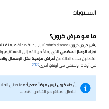
المحتويات
ما هو مرض كرون؟
يشير مرض كرون
(Crohn's disease) إلى حالة صحيّة
مزمنة تت
أجزاء الجهاز الهضمي
الذي يمتدُّ من الفم إلى المستقيم، ولك
المُصابين بهذه الحالة من
أعراض مزعجة مثل الإسهال وآلام
[٣]
[٢]
في أوقات، وتختفي في أوقاتٍ أخرى.
إنَّ
داء كرون ليس مرضاً معدياً
؛ مما يعني أنه ل
الاتصال المباشر مع الشخص المُصاب.