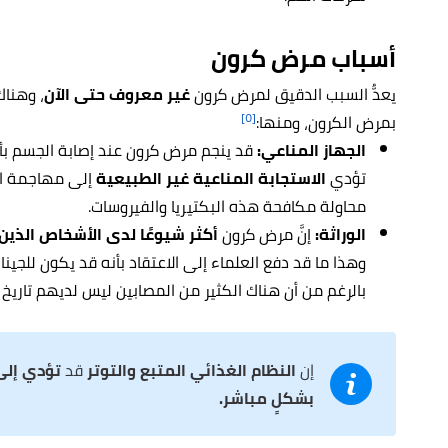
أسباب مرض كرون
يعدُّ السبب الدقيق لمرض كرون
غير معروف حتى الآن
، وهنا
[٥]
بمرض الكرون، ومنها:
الجهاز المناعي:
قد ينجم مرض كرون عند إصابة الجسم بأن
تؤدي
الاستجابة المناعية غير الطبيعية
إلى مهاجمة ال
محاولة مكافحة هذه البكتيريا والفيروسات.
الوراثة:
إنَّ مرض كرون
أكثر شيوعًا لدى الأشخاص الذين
وهذا ما قد دفع العلماء إلى الاعتقاد بأنه قد يكون للجينا
بالرغم من أن هناك الكثير من المصابين ليس لديهم تاريخ 
إن
النظام الغذائي المتبع والتوتر
قد
تؤدي إلى
بشكلٍ مباشر.