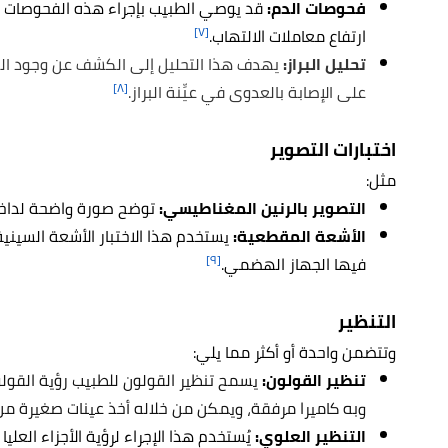
فحوصات الدم:
قد يوصي الطبيب بإجراء هذه الفحوصات للت
[٧]
ارتفاع معاملات الالتهاب.
تحليل البراز:
يهدف هذا التحليل إلى الكشف عن وجود الدم 
[٨]
على الإصابة بالعدوى في عيِّنة البراز.
اختبارات التصوير
مثل:
التصوير بالرنين المغناطيسي:
توضح صورة واضحة لداخل 
الأشعة المقطعية:
يستخدم هذا الاختبار الأشعة السينية
[٩]
فيها الجهاز الهضمي.
التنظير
وتتضمن واحدة أو أكثر مما يلي:
تنظير القولون:
يسمح
تنظير القولون
للطبيب رؤية القولو
وبه كاميرا مرفقة، ويمكن من خلاله أخذ عينات صغيرة من 
التنظير العلوي:
يُستخدم هذا الإجراء لرؤية الأجزاء العل