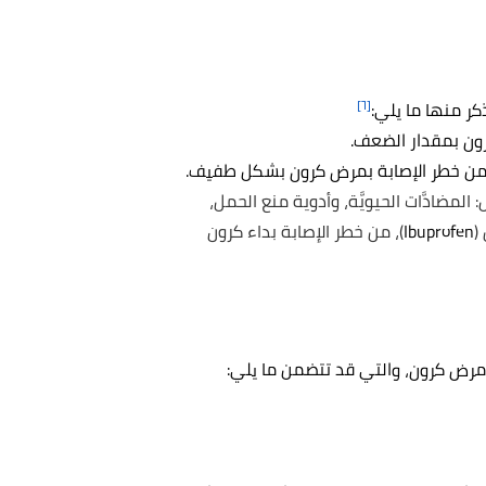
[٦]
ر منها ما يلي:
رون بمقدار الضعف.
ن من خطر الإصابة بمرض كرون بشكل طفيف.
 المضادَّات الحيويَّة، وأدوية منع الحمل،
(
Ibuprofen
)، من خطر الإصابة بداء كرون
رض كرون، والتي قد تتضمن ما يلي: