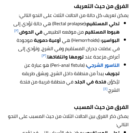
الفرق من حيث التعريف
يمكن تعريف كل حالة من الحالات الثلاث على النحو التالي:
تدلي المستقيم:
(Rectal prolapse)
هي حالة تؤدي إلى
[٢]
هبوط المستقيم
من موقعه الطبيعي
في الحوض
.
البواسير:
(Hemorrhoids) هي
أوعية دموية
موجودة
في عضلات جدران المستقيم وفي الشرج، وتؤدي إلى
[٣]
أعراض مزعجة عند
تورمها وانتفاخها
.
الناسور الشرجي
:
(Peri-anal fistula) هو عبارة عن
تجويف
يبدأ من منطقة داخل الشرج، ويشق طريقه
ليُكوِّن
فتحة في الجلد
في منطقة قريبة من فتحة
[٤]
الشرج.
الفرق من حيث المسبب
يمكن ذكر الفرق بين الحالات الثلاث من حيث المسبب على النحو
التالي:
تدلي المستقيم:
يمكن ذكر الأسباب التي قد تؤدي