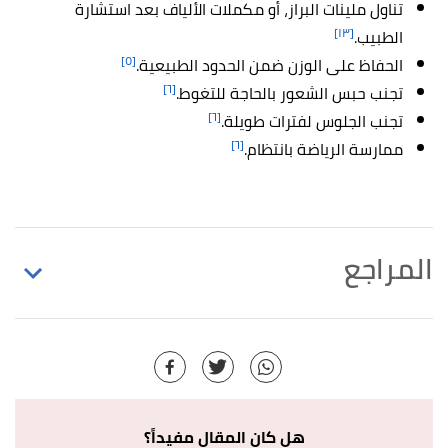
تناول ملينات البراز، أو مكملات الألياف بعد استشارة
[١٣]
الطبيب.
[٥]
الحفاظ على الوزن ضمن الحدود الطبيعية.
[٦]
تجنب حبس الشعور بالحاجة للتغوط.
[٦]
تجنب الجلوس لفترات طويلة.
[٦]
ممارسة الرياضة بانتظام.
المراجع
"Benign anorectal disease: hemorrhoids, fissures,
↑
and fistulas"
,
ncbi
, Retrieved 11/3/2021. Edited.
أ
ب
,
clevelandclinic
, Retrieved
"Rectal Prolapse"
^
11/3/2021. Edited.
هل كان المقال مفيداً؟