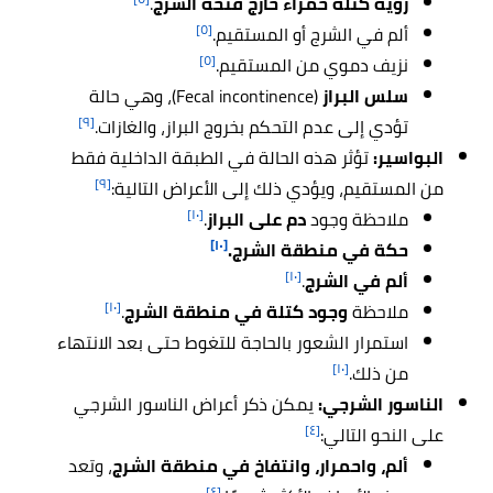
رؤية كتلة حمراء خارج فتحة الشرج
.
[٥]
ألم في الشرج أو المستقيم.
[٥]
نزيف دموي من المستقيم.
سلس البراز
(Fecal incontinence)، وهي حالة
[٩]
تؤدي إلى عدم التحكم بخروج البراز، والغازات.
البواسير:
تؤثر هذه الحالة في الطبقة الداخلية فقط
[٩]
من المستقيم، ويؤدي ذلك إلى الأعراض التالية:
[١٠]
ملاحظة وجود
دم على البراز
.
[١٠]
حكة في منطقة الشرج.
[١٠]
ألم في الشرج
.
[١٠]
ملاحظة
وجود كتلة في منطقة الشرج
.
استمرار الشعور بالحاجة للتغوط حتى بعد الانتهاء
[١٠]
من ذلك.
الناسور الشرجي:
يمكن ذكر أعراض الناسور الشرجي
[٤]
على النحو التالي:
ألم، واحمرار، وانتفاخ في منطقة الشرج
، وتعد
[٤]