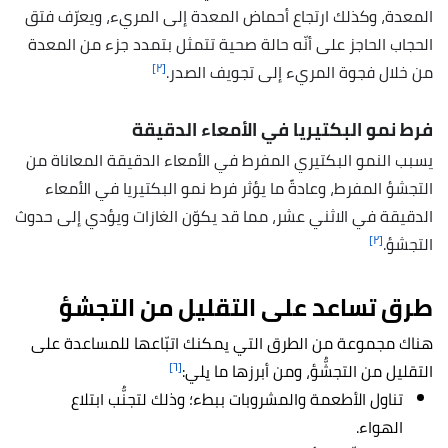
المعدة، وكذلك ارتجاع أحماض المعدة إلى المريء، ويعرّف فتق
الحجاب الحاجز على أنّه حالة صحية تتمثل بتمدد جزء من المعدة
[٢]
من خلال فجوة المريء إلى تجويف الصدر.
فرط نمو البكتيريا في الأمعاء الدقيقة
يسبب النمو البكتيري المفرط في الأمعاء الدقيقة المعاناة من
التجشؤ المفرط، وعادةً ما يؤثر فرط نمو البكتيريا في الأمعاء
الدقيقة في الاثني عشر، مما قد يكوّن الغازات ويؤدي إلى حدوث
[٢]
التجشؤ.
طرق تساعد على التقليل من التجشؤ
هناك مجموعة من الطرق التي يمكنك اتبّاعها للمساعدة على
[٦]
التقليل من التجشُّؤ، ومن أبرزها ما يلي:
تناول الأطعمة والمشروبات ببطء؛ وذلك لتجنُّب ابتلاع
الهواء.