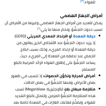
[٣]
للهواء.
أمراض الجهاز الهضمي
يمكن للعديد من أمراض الجهاز الهضمي وغيرها من الأمراض أن
[٦]
تسبب حدوث التجشُّؤ، ونذكر منها ما يلي:
حرقة المعدة
أو الارتداد المعدي المريئي
(GERD):
إذ يزيد حدوث التجشُّؤ عند الأشخاص الذين يعانون من
حرقة المعدة أو ارتداد المريء، وذلك بسبب ابتلاع
الحمض عند تدفقه من المعدة إلى المريء، حيث
يساعد التجشُّؤ على إطلاق الهواء الزائد المرتبط بالبلع
المستمر.
أمراض المرارة وتكوُّن الحصوات:
إذ تتسبب في ظهور
بعض الأعراض، ومنها التجشُّؤ في بعض الحالات.
متلازمة ميغان بلاز:
(بالإنجليزية: Meganblase) تسبب
هذه المتلازمة التجشُّؤ المزمن، وتتمثل بالبلع الشديد
للهواء، وتضخُّم فقاعات الغازات في المعدة خاصة بعد