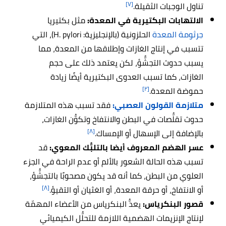
[٧]
تناول الوجبات الثقيلة.
الالتهابات البكتيرية في المعدة:
مثل بكتيريا
جرثومة المعدة
الحلزونية (بالإنجليزية: H. pylori)، التي
تتسبب في إنتاج الغازات وإطلاقها من المعدة، مما
يسبب حدوث التجشُّؤ، لكن يعتمد ذلك على حجم
الغازات، كما تسبب العدوى البكتيرية أيضًا زيادة
[٢]
حموضة المعدة.
متلازمة القولون العصبي:
فقد تسبب هذه المتلازمة
حدوث تقلُّصات في البطن والانتفاخ وتكوُّن الغازات،
[٨]
بالإضافة إلى الإسهال أو الإمساك.
عسر الهضم المعروف أيضا بالتلبُّك المعوي:
قد
تسبب هذه الحالة الشعور بالألم أو عدم الراحة في الجزء
العلوي من البطن، كما أنه قد يكون مصحوبًا بالتجشُّؤ،
[٨]
أو الانتفاخ، أو حرقة المعدة، أو الغثيان أو التقيؤ.
قصور البنكرياس:
يعدُّ البنكرياس من الأعضاء المهمّة
لإنتاج الإنزيمات الهضمية اللازمة للتحلُّل الكيميائي