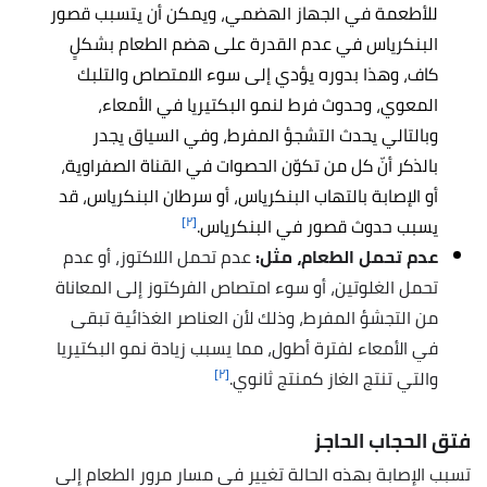
للأطعمة في الجهاز الهضمي، ويمكن أن يتسبب قصور
البنكرياس في عدم القدرة على هضم الطعام بشكلٍ
كاف، وهذا بدوره يؤدي إلى سوء الامتصاص والتلبك
المعوي، وحدوث فرط لنمو البكتيريا في الأمعاء،
وبالتالي يحدث التشجؤ المفرط، وفي السياق يجدر
بالذكر أنّ كل من تكوّن الحصوات في القناة الصفراوية،
أو الإصابة بالتهاب البنكرياس، أو سرطان البنكرياس، قد
[٢]
يسبب حدوث قصور في البنكرياس.
عدم تحمل الطعام، مثل:
عدم تحمل اللاكتوز
، أو عدم
تحمل الغلوتين، أو سوء امتصاص الفركتوز إلى المعاناة
من التجشؤ المفرط، وذلك لأن العناصر الغذائية تبقى
في الأمعاء لفترة أطول، مما يسبب زيادة نمو البكتيريا
[٢]
والتي تنتج الغاز كمنتج ثانوي.
فتق الحجاب الحاجز
تسبب الإصابة بهذه الحالة تغيير في مسار مرور الطعام إلى