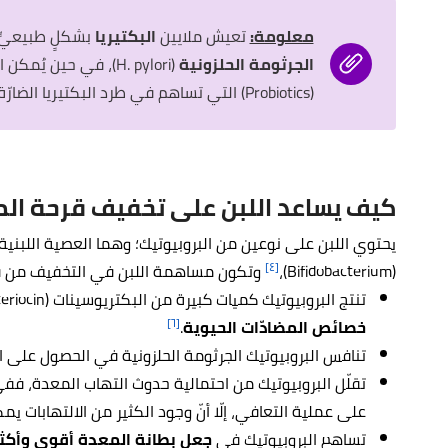
معلومة:
تعيش ملايين
البكتيريا
بشكلٍ طبيعيٍّ
الجرثومة الحلزونية
(H. pylori)، في حين يُمكن اعتبار بعضها الآخر
(Probiotics) التي تساهم في طرد البكتيريا الضارّة.
كيف يساعد اللبن على تخفيف قرحة ال
يحتوي اللبن على نوعين من البروبيوتيك؛ وهما العصية اللبنية (Lactobacillus) وا
[٤]
(Bifidobacterium)،
وتكون مساهمة اللبن في التخفيف من قر
تنتج البروبيوتيك كميات كبيرة من البكتريوسينات (Bacteriocin) والتي هي عبارةٌ عن مركبات تمتلك
[٦]
خصائص المضادّات الحيوية
.
تنافس البروبيوتيك الجرثومة الحلزونية في الحصول على ا
تقلّل البروبيوتيك من احتمالية حدوث التهاب المعدة، ففي
على عملية التعافي، إلّا أنّ وجود الكثير من الالتهابات يم
تساهم البروبيوتيك في
جعل بطانة المعدة أقوى وأكث