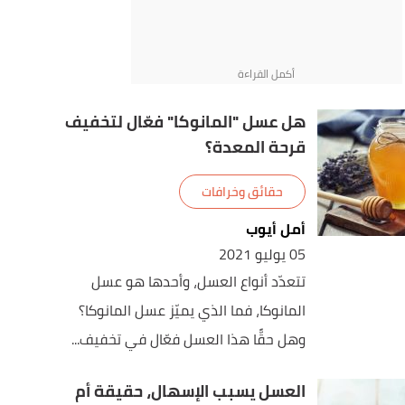
هل عسل "المانوكا" فعّال لتخفيف
قرحة المعدة؟
حقائق وخرافات
أمل أيوب
05 يوليو 2021
تتعدّد أنواع العسل، وأحدها هو عسل
المانوكا، فما الذي يميّز عسل المانوكا؟
وهل حقًّا هذا العسل فعّال في تخفيف...
العسل يسبب الإسهال، حقيقة أم