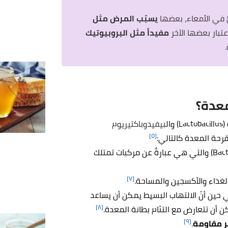
 في الأمعاء، بعضها
يسبّب المرض مثل
مفيداً مثل البروبيوتيك
معدة؟
ل
بيفيدوباكتيريوم
[٥]
حة المعدة كالتالي:
[٧]
لغذاء والأكسجين والمساحة.
 حين أنّ الالتهاب البسيط يمكن أن يساعد
[٨]
كن أن تتعارض مع التئام بطانة المعدة.
[٩]
ر مقاومة
.