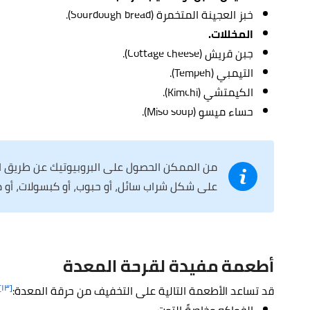
خبز العجينة المتخمرة (Sourdough bread).
المخللات.
جبن قريش (Cottage cheese).
التيمبي (Tempeh).
الكيمتشي (Kimchi).
حساء ميسو (Miso soup).
من الممكن الحصول على البروبيوتيك عن طريق ال
على شكل شراب سائل، أو حبوب، أو كبسولات، أو 
أطعمة مفيدة لقرحة المعدة
[١٣]
قد تساعد الأطعمة التالية على التخفيف من حرقة المعدة:
الفواكه وخاصةً التوت.