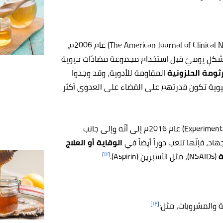
أشارت دراسة نشرها مجموعة من الباحثين في مجلة (The American Journal of Clinical Nutrition) عام 2006م،
شكلٍ يوميّ قبل استخدام مجموعة مضادّات حيوية
ثومة الحلزونية
المقاومة للأدوية، وقد وجدوا
ّات الحيوية تكون قدرتهم على القضاء على العدوى أكثر
كما أشارت دراسة نشرتها مجلة (Experimental and Therapeutic Medicine) عام 2016م إلى أنّه وإلى جانب
اد، فإنّها تلعب دوراً أيضاً في
الوقاية أو العلاج
[١١]
ة
(NSAIDs)، مثل الأسبرين (Aspirin).
[١٢]
 والمشروبات، مثل: