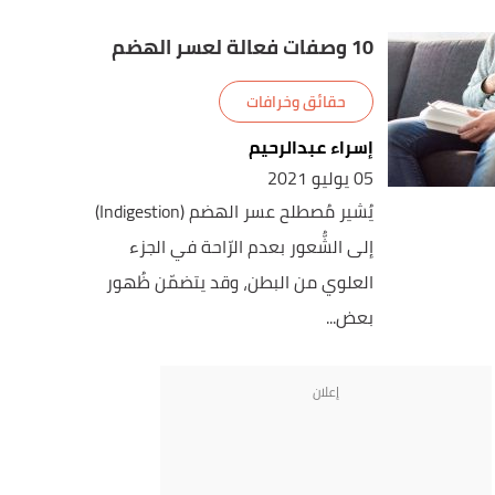
10 وصفات فعالة لعسر الهضم
حقائق وخرافات
إسراء عبدالرحيم
05 يوليو 2021
يُشير مُصطلح عسر الهضم (Indigestion)
إلى الشُّعور بعدم الرّاحة في الجزء
العلوي من البطن، وقد يتضمّن ظُهور
بعض...