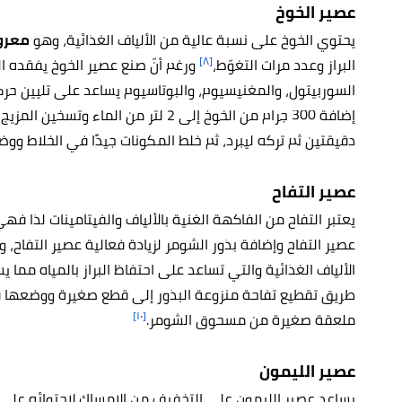
عصير الخوخ
يحتوي الخوخ على نسبة عالية من الألياف الغذائية، وهو
معروف
[٨]
البراز وعدد مرات التغوّط،
ورغم أنّ صنع عصير الخوخ يفقده العد
السوربيتول، والمغنيسيوم، والبوتاسيوم يساعد على تليين حر
إضافة 300 جرام من الخوخ إلى 2 لتر من ا
دقيقتين ثم تركه ليبرد، ثم خلط المكونات جيدًا في الخلاط ووض
عصير التفاح
يعتبر التفاح من الفاكهة الغنية بالألياف والفيتامينات لذا 
عصير التفاح وإضافة بذور الشومر لزيادة فعالية عصير التفاح،
الألياف الغذائية والتي تساعد على احتفاظ البراز بالمياه مما
طريق تقطيع تفاحة منزوعة البذور إلى قطع صغيرة ووضعها 
[١٠]
ملعقة صغيرة من مسحوق الشومر.
عصير الليمون
يساعد عصير الليمون على التخفيف من الإمساك لاحتوائه على