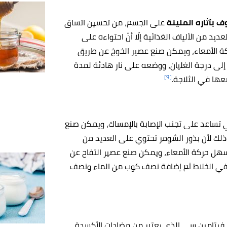
 بآثاره الملينة
على الجسم، من تحسين اتساق
يد من الألياف الغذائية إلّا أنّ احتواءه على
كة الأمعاء، ويمكن صنع عصير الخوخ عن طريق
لماء وتسخين المزيج إلى درجة الغليان، ووضعه على نار هادئة لمدة
[٩]
عها في الثلاجة.
فهي تساعد على تجنب الإصابة بالإمساك، ويمكن صنع
 وذلك لأن بذور الشومر تحتوي على العديد من
 يسهل حركة الأمعاء، ويمكن صنع عصير التفاح عن
في الخلاط ثم إضافة نصف كوب من الماء ونصف
 فيتامين سي الذي يعتبر من مضادات الأكسدة