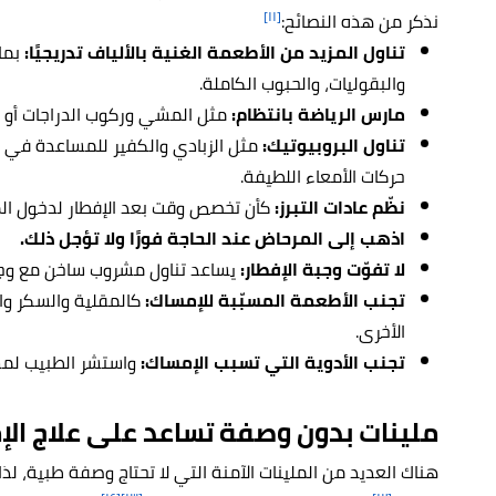
[١١]
نذكر من هذه النصائح:
تناول المزيد من الأطعمة الغنية بالألياف تدريجيًا:
بما
والبقوليات، والحبوب الكاملة.
مارس الرياضة بانتظام:
مثل المشي وركوب الدراجات أو السباحة ل
تناول البروبيوتيك:
مثل الزبادي والكفير للمساعدة في تع
حركات الأمعاء اللطيفة.
نظّم عادات التبرز:
كأن تخصص وقت بعد الإفطار لدخول ال
اذهب إلى المرحاض عند الحاجة فورًا ولا تؤجل ذلك.
لا تفوّت وجبة الإفطار:
يساعد تناول مشروب ساخن مع وجبة
تجنب الأطعمة المسبّبة للإمساك:
كالمقلية والسكر وا
الأخرى.
تجنب الأدوية التي تسبب الإمساك:
واستشر الطبيب لمس
ملينات بدون وصفة تساعد على علاج ال
هناك العديد من الملينات الآمنة التي لا تحتاج وصفة طبية، لذ