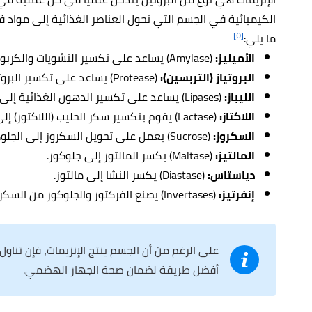
الكيميائية في الجسم التي تحول العناصر الغذائية إلى مواد
[٥]
ما يلي:
الأميليز:
(Amylase) يساعد على تكسير النشويات والكربوهيدرات في تجويف الفم.
البروتياز (التربسين):
(Protease) يساعد على تكسير البروتينات.
الليباز:
(Lipases) يساعد على تكسير الدهون الغذائية إلى جلسرين وأحماض دهنية.
اللاكتاز:
(Lactase) يقوم بتكسير سكر الحليب (اللاكتوز) إلى الجلوكوز والجلاكتوز.
السكروز:
(Sucrose) يعمل على تحويل السكروز إلى الجلوكوز والفركتوز.
المالتيز:
(Maltase) يكسر المالتوز إلى جلوكوز.
دياستاس:
(Diastase) يكسر النشا إلى مالتوز.
إنفرتيز:
(Invertases) يصنع الفركتوز والجلوكوز من السكروز.
على الرغم من أن الجسم ينتج الإنزيمات، فإن تنا
أفضل طريقة لضمان صحة الجهاز الهضمي.