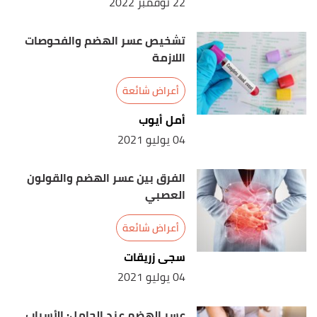
22 نوفمبر 2022
,
kidshealth.org
, 7-2015, Retrieved
"Indigestion"
↑
26-2-2021. Edited.
تشخيص عسر الهضم والفحوصات
اللازمة
أعراض شائعة
أمل أيوب
04 يوليو 2021
الفرق بين عسر الهضم والقولون
العصبي
أعراض شائعة
سجى زريقات
04 يوليو 2021
عسر الهضم عند الحامل: الأسباب