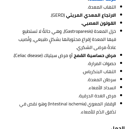
التهاب المعدة.
الارتجاع المعدي المريئي
(GERD).
القولون العصبي.
خزل المعدة (Gastroparesis)، وهي حالةٌ لا تستطيع
فيها المعدة إفراغ محتوياتها بشكلٍ طبيعي، وتُصيب
عادةً مرضى السّكري.
مرض حساسية القمح
أو مرض سيلياك (Celiac disease).
حصوات المرارة.
التهاب البنكرياس.
سرطان المعدة.
انسداد الأمعاء
.
مرض الغدة الدرقية.
الإقفار المعوي (Intestinal ischemia) وهو نقص في
تدّفق الدّم للأمعاء.
الحمل