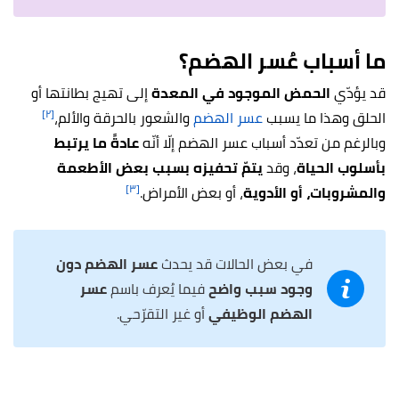
ما أسباب عُسر الهضم؟
قد يؤدّي
الحمض الموجود في المعدة
إلى تهيج بطانتها أو
[٢]
الحلق وهذا ما يسبب
عسر الهضم
والشعور بالحرقة والألم،
وبالرغم من تعدّد أسباب عسر الهضم إلّا أنّه
عادةً ما يرتبط
بأسلوب الحياة
، وقد
يتمّ تحفيزه بسبب بعض الأطعمة
[٣]
والمشروبات، أو الأدوية
، أو بعض الأمراض
.
في بعض الحالات قد يحدث
عسر الهضم دون
وجود سبب واضح
فيما يُعرف باسم
عسر
الهضم الوظيفي
أو غير التقرّحي.