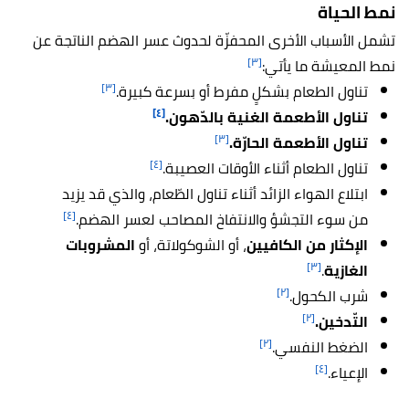
نمط الحياة
تشمل الأسباب الأخرى المحفزّة لحدوث عسر الهضم الناتجة عن
[٣]
نمط المعيشة ما يأتي:
[٣]
تناول الطعام بشكلٍ مفرط أو بسرعة كبيرة.
[٤]
تناول الأطعمة الغنية بالدّهون.
[٣]
تناول الأطعمة الحارّة.
[٤]
تناول الطعام أثناء الأوقات العصيبة.
ابتلاع الهواء الزائد أثناء تناول الطّعام، والذي قد يزيد
[٤]
من سوء التجشؤ والانتفاخ المصاحب لعسر الهضم.
الإكثار من الكافيين
، أو الشوكولاتة، أو
المشروبات
[٣]
الغازية
.
[٢]
شرب الكحول.
[٢]
التّدخين.
[٢]
الضغط النفسي.
[٤]
الإعياء.