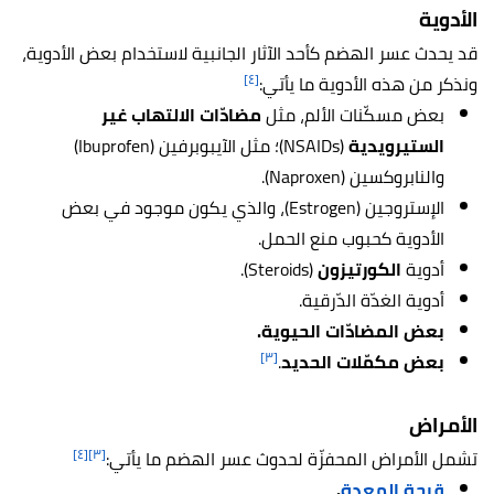
الأدوية
قد يحدث عسر الهضم كأحد الآثار الجانبية لاستخدام بعض الأدوية،
[٤]
ونذكر من هذه الأدوية ما يأتي:
بعض مسكّنات الألم، مثل
مضادّات الالتهاب غير
الستيرويدية
(NSAIDs)؛ مثل الآيبوبرفين (Ibuprofen)
والنابروكسين (Naproxen).
الإستروجين (Estrogen)، والذي يكون موجود في بعض
الأدوية كحبوب منع الحمل.
أدوية
الكورتيزون
(Steroids).
أدوية الغدّة الدّرقية.
بعض المضادّات الحيوية.
[٣]
بعض مكمّلات الحديد
.
الأمراض
[٤]
[٣]
تشمل الأمراض المحفزّة لحدوث عسر الهضم ما يأتي:
قرحة المعدة
.