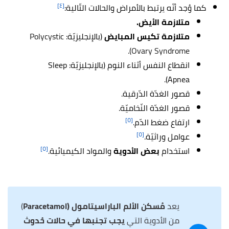
[٤]
كما وُجد أنّه يرتبط بالأمراض والحالات التّالية:
متلازمة الأيض.
متلازمة تكيس المبايض
(بالإنجليزيّة:
Polycystic
Ovary Syndrome).
انقطاع النفس أثناء النوم (بالإنجليزيّة: Sleep
Apnea).
قصور الغدّة الدّرقية.
قصور الغدّة النّخاميّة.
[٥]
ارتفاع ضغط الدّم.
[٥]
عوامل وراثيّة.
[٥]
استخدام
بعض الأدوية
والمواد الكيميائية.
يعد
مُسكن الألم الباراسيتامول (Paracetamol
)
من الأدوية التي
يجب تجنبها في حالات حُدوث