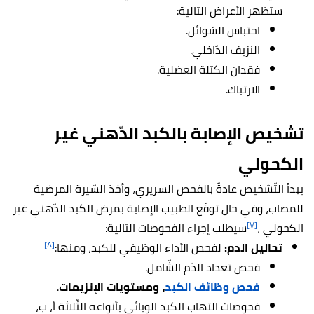
ستظهر الأعراض التالية:
احتباس السّوائل.
النزيف الدّاخلي.
فقدان الكتلة العضلية.
الارتباك.
تشخيص الإصابة بالكبد الدّهني غير
الكحولي
يبدأ التّشخيص عادةً بالفحص السريري، وأخذ السّيرة المرضية
للمصاب، وفي حال توقّع الطبيب الإصابة بمرض الكبد الدّهني غير
[٧]
الكحولي
،
سيطلب إجراء الفحوصات التالية:
[٨]
تحاليل الدم:
لفحص الأداء الوظيفي للكبد، ومنها:
فحص تعداد الدّم الشّامل.
فحص وظائف الكبد
، ومستويات الإنزيمات
.
فحوصات التهاب الكبد الوبائي بأنواعه الثّلاثة أ، ب،