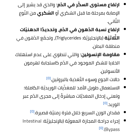
ارتفاع مستوى السكّر في الدّم
؛
والذي قد يشير إلى
الإصابة بمرحلة ما قبل السّكري أو
السّكري
من النّوع
الثّاني.
ارتفاع نسبة الدّهون في الدّم، وتحديدًا الدهنيّات
الثّلاثيّة
(بالإنجليزيّة:
Triglycerides)، وتجمّع الدّهون في
منطقة البطن.
مقاومة الإنسولين
؛ والتي تنطوي على عدم استهلاك
الخلايا للسّكر الموجود في الدّم كاستجابة لهرمون
الأنسولين.
[٥]
حالات الجوع وسوء التّغذية بالبروتين.
الاستعمال طويل الأمد للمغذّيات الوريديّة الكاملة؛
وتعني إدخال المغذيّات مباشرةً إلى مجرى الدّم عبر
[٥]
الوريد.
[٥]
فقدان الوزن السريع خلال فترة زمنيّة قصيرة.
إجراء جراحة المجازة المعويّة (بالإنجليزيّة:
Intestinal
[٥]
Bypass).