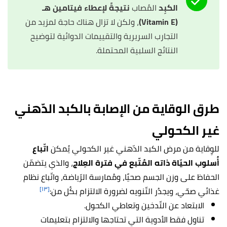
الكبِد
المُصاب
نتيجةً لإعطاء فيتامين هـ
(Vitamin E)
، ولكن لا تزال هناك حاجة لمزيد من
التجارب السريرية والتقييمات الدوائية لتوضيح
النتائج السلبية المحتملة.
طرق الوقاية من الإصابة بالكبد الدّهني
غير الكحولي
للوِقاية من مرض الكبد الدّهني غير الكحولي يُمكن
اتّباع
أُسلوب الحيّاة ذاته المُتّبع في فترة العِلاج
، والذي يتضمّن
الحفاظ على وزن الجسم صحيًا، ومُمارسة الرّياضة، واتّباع نظام
[١٣]
غذائي صحّي، ويجدُر التّنويه لضرورة الالتزام بكُل من:
الابتعاد عن التّدخين وتعاطي الكحول.
تناول فقط الأدوية التي تحتاجها والالتزام بتعليمات