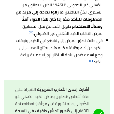
الدّهني غير الكحولي "
NASH"
الذين لا يعانون من
السّكري، لكنّ
الباحثين ما زالوا بحاجة إلى مزيد من
المعلومات للتأكد ممّا إذا كان هذا الدواء آمنًا
وفعالًا للاستخدام
طويل الأمد من قبل المصابين
[١٢]
بمرض التهاب الكبد الدّهني غير الكحولي
.
في حالات تطوّر المرض إلى تشمّع في الكبد، وتوقف
الكبد عن أداء وظيفته كالمعتاد، يحتاج المصاب إلى
وضع اسمه ضمن لائحة الانتظار لإجراء عملية زراعة
[١٠]
الكبد.
أشارت إحدى التّجارب السّريريّة
المُجراة على
عدّة أشخاص مُصابين بمرض الكبد الدّهني غير
الكُحولي والمنشورة في مجلّة (Antioxidants
MDPI)، إلى
ظُهور تحسُّن طفيف في أنسجة