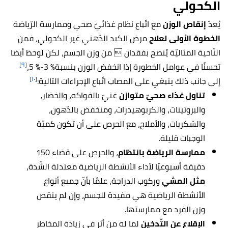
الكحولي
يُعدّ
إنقاص الوزن
مع اتّباع نظام غذائيّ صحي وممارسة الرّياضة
الخطوة الأولى لعلاج
مرض الكبد الدّهني غير الكحولي، فمن
النّاحية المثاليّة يُنصح بفقدان  من وزن الجسم، لكن لوحظ أيضا
[٩]
تحسنًا في عوامل الخطورة إذا انخفض الوزن بنسبة% 3-% 5،
[١٠]
إلى جانب ذلك ينبغي على المصاب اتّباع الإجراءات التالية:
تناول غذاء صحيّ متوازن
غنيّ بالفواكه، والخضار،
والبروتينات، والكربوهيدرات، ومنخفض بالدّهون،
والسّكريات، والأملاح، مع الحرص على أن تكون كميّة
الوجبات قليلة.
ممارسة الرياضة بانتظام
، والحرص على قضاء 150
دقيقة أسبوعيًا لأداء الأنشطة الرياضية معتدلة الشّدة،
مثل المشي
وركوب الدراجة، علمًا بأنّ جميع أنواع
الأنشطة الرياضية هي مفيدة للجسم، وإن لم ينقص
وزن الفرد مع ممارستها.
الإقلاع عن التّدخين
لما له من أثر في زيادة المخاطر