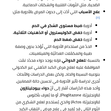
الصّحية، مثل النّوبات القلبية والسّكتات الدماغية.
علاج الأسباب
التي أدّت إلى حدوث المرض بالأدوية مثل:
[١١]
أدوية
ضبط مستوى السّكر في الدم
.
أدوية
خفض الكوليسترول أو الدّهنيات الثلاثية.
أدوية
خفض ضغط الدم
.
الحدّ من استخدام الأدوية التي تُؤخذ بدون وصفة
طبية والمكمّلات الغذائيّة والفيتامينات.
بالنسبة
ل
لعلاج الدوائي
فإنه يوجد دواء محدّد تمّت
الموافقة عليه لعلاج مرض الكبد الدّهني غير الكحولي
بنوعيه البسيط والحاد، ولكن بعض الدراسات والأبحاث
تُجرى لدراسة تأثير الأدوية في تحسين حالة المصابين،
وأحد هذه الدّراسات أشار إلى أنّ
دواء بيوجليتازون
(بالإنجليزيّة: Pioglitazone)، أو ما يُعرف بأكتوس
(بالإنجليزيّة: Actos) والذي يُستخدم لعلاج السّكري من
النّوع الثاني قد يُفيد في علاج مرضى التهاب الكبد