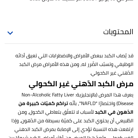
المحتويات
قد يُصاب الكبد ببعض الأمراض والاضطرابات التي تعيق أدائه
الوظيفي وتسبّب الضّرر له، ومن هذه الأمراض مرض الكبد
الدّهني غير الكحولي.
مرض الكبد الدّهني غير الكحولي
يعرف هذا المرض (بالإنجليزية: Non-Alcoholic Fatty Liver
Disease) واختصارًا "NAFLD"، بأنّه
تراكم كميّات كبيرة من
الدّهون في الكبد
لأسباب لا تتعلّق بتعاطي الكحول، ومن
الطّبيعي أن يحتوي الكبد على كميّة بسيطة من الدّهون، وإذا
ارتفعت هذه النسبة تؤدي إلى الإصابة بمرض الكبد الدهني
الغير كحولي. ويُعدّ هذا المرض من أكثر أمراض الكبد شيوعًا بين