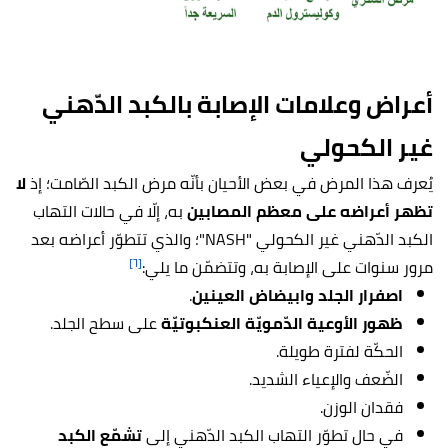
أعراض وعلامات الإصابة بالكبد الدّهني
غير الكحولي
يُعرف هذا المرض في بعض الأحيان بأنّه مرض الكبد الصّامت؛ إذ
لا
تظهر أعراضه على معظم المصابين
به، إلّا في حالات التهاب
الكبد الدّهني غير الكحولي "
NASH"؛ والذي تتطوّر أعراضه بعد
[٦]
مرور سنوات على الإصابة به، وتتضمّن ما يلي:
اصفرار الجلد وابيضاض العينين
.
ظهور الأوعية الدّمويّة العنكبوتيّة
على سطح الجلد.
الحكّة لفترة طويلة.
الضّعف والإعياء الشديد.
فقدان الوزن.
في حال تطوّر التهاب الكبد الدّهني إلى
تشمّع الكبد