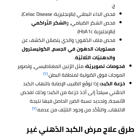
ج.
فحص الداء البطني (بالإنجليزية: Celiac Disease).
فحص السّكر الصّيامي، و
السّكر التّراكمي
(بالإنجليزية HbA1c).
فحص ملف الدّهون؛ والذي يتضمّن الكشف عن
مستويات الدهون في الجسم، الكوليسترول
والدهنيّات الثلاثيّة
.
فحوصات تصويريّة:
مثل الرّنين المغناطيسي، وتصوير
[٧]
الموجات فوق الصّوتية لمنطقة البطن.
خزعة الكبد:
إذا توقّع الطّبيب الإصابة بالتهاب الكبد
الدهّني سيلجأ إلى أخذ خزعة من الكبد؛ وذلك لفحص
الأنسجة، وتحديد نسبة الضرر الحاصل فيها نتيجة
[٧]
الالتهاب، والتأكّد من وجود التليّف من عدمه.
طرق علاج مرض الكبد الدّهني غير