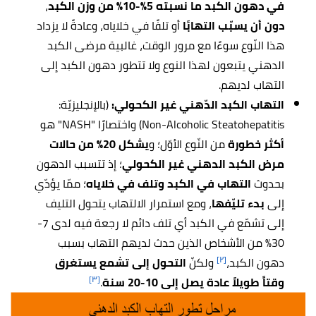
في دهون الكبد ما نسبته 5%-10% من وزن الكبد
،
دون أن يسبّب التهابًا
أو تلفًا في خلاياه، وعادةً لا يزداد
هذا النّوع سوءًا مع مرور الوقت، غالبية مرضى الكبد
الدهني يتبعون لهذا النوع ولا تتطور دهون الكبد إلى
التهاب لديهم.
التهاب الكبد الدّهني غير الكحولي:
(بالإنجليزيّة:
Non-Alcoholic Steatohepatitis) واختصارًا "
NASH"
هو
أكثر خطورة
من النّوع الأوّل؛ و
يشكل 20% من حالات
مرض الكبد الدهني غير الكحولي
؛ إذ تتسبب الدهون
بحدوث
التهاب في الكبد وتلف في خلاياه
؛ ممّا يؤدّي
إلى
بدء تليّفها
، ومع استمرار الالتهاب يتحول التليف
إلى تشمّع في الكبد أي تلف دائم لا رجعة فيه لدى 7-
30% من الأشخاص الذين حدث لديهم التهاب بسبب
[٢]
دهون الكبد،
ولكنّ
التحول إلى تشمع يستغرق
[٣]
وقتاً طويلاً عادة يصل إلى 10-20 سنة
.