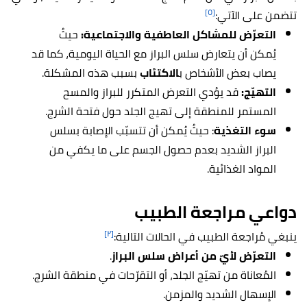
[٥]
تتضمن على الآتي:
التعرّض للمشاكل العاطفية والاجتماعية:
حيثُ
يُمكن أن يتعارض سلس البراز مع الحياة اليومية، كما قد
يصاب بعض الأشخاص ب
الاكتئاب
بسبب هذه المشكلة.
التهيّج:
قد يؤدي التعرض المتكرر للبراز والمسح
المستمر للمنطقة إلى تهيج الجلد حول فتحة الشرج.
سوء التغذية
: حيثُ يُمكن أن تتسبّب الإصابة بسلس
البراز الشديد بعدم حصول الجسم على ما يكفي من
المواد الغذائية.
دواعي مراجعة الطبيب
[٢]
ينبغي مُراجعة الطبيب في الحالات التالية:
التعرّض لأيّ من أعراض سلس البراز
.
المُعاناة من تهيّج الجلد، أو التقرّحات في منطقة الشرج.
الإسهال الشديد والمزمن.