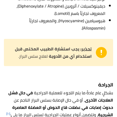
ديفينوكسيلات / أتروبين (Diphenoxylate / Atropine)،
المعروف تجاريّاً باسم (Lomotil).
هيوسيامين (Hyoscyamine)، والمعروف تجاريّاً
(Allospasmin).
تحذير:
يجب استشارة الطبيب المختص قبل
استخدام أي من الأدوية
لعلاج سلس البراز.
الجراحة
بشكلٍ عام عادةً ما يتم اللجوء للعملية الجراحية
في حال فشل
العلاجات الأخرى
، أو في حال الإصابة بسلس البراز الناجم عن
حدوث إصابات في عضلات قاع الحوض أو العضلة العاصرة
[١٠]
الشرجية
، وتتضمن أنواع عمليات الجراحية لسلس البراز ما يلي: