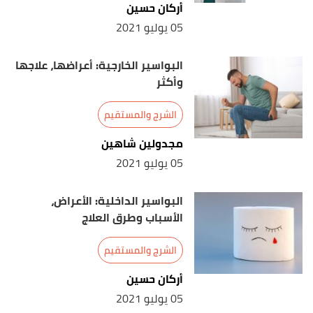
7/5/2021. Edited.
أركان حسين
05 يوليو 2021
أ
ب
,
niddk
,
"Treatment of Fecal Incontinence"
^
Retrieved 7/5/2021. Edited.
البواسير الخارجية: أعراضها، علاجها
وأكثر
"What you need to know about bowel
↑
incontinence"
,
www.medicalnewstoday.com
,
الشرج والمستقيم
Retrieved 7/5/2021. Edited.
مجدولين شاهين
05 يوليو 2021
البواسير الداخلية: الأعراض،
الأسباب وطرق العلاج
الشرج والمستقيم
أركان حسين
05 يوليو 2021