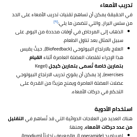
تدريب الأمعاء
في الحقيقة يمكن أن تساهم تقنيات تدريب الأمعاء على الحد
[٩]
من سلس البراز، والتي تتضمن ما يلي:
الذهاب إلى المرحاض في أوقات محددة من اليوم، على
سبيل المثال بعد تناول الطعام.
العلاج بالارتجاع البيولوجي (Biofeedback)، حيثُ يقيس
هذا الإجراء تقلصات العضلة العاصرة أثناء
القيام
بتمارين خاصة تُسمى بتمارين كيجل
(Kegel
exercises)، إذ يمكن أن يقويّ تدريب الارتجاع البيولوجي
عضلات العضلة العاصرة ويمنح مزيدًا من القدرة على
التحكم في حركات الأمعاء.
استخدام الأدوية
هناك العديد من العلاجات الدوائية التي قد تُساهم في
التقليل
من عدد حركات الأمعاء
، ومنها:
لوبيراميد (Loperamide)، والمعروف تجاريّاً (Imodium).