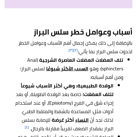
أسباب وعوامل خطر سلس البراز
بالإضافة إلى ذلك يمكن إجمال أهم الأسباب وعوامل الخطر
[٣]
[٢]
لحدوث سلس البراز بما يأتي:
تلف العضلات العضلات العاصرة الشرجية
(Anal
sphincters): وهو
السبب الأكثر شيوعًا
لسلس البراز؛
ومن أهم أسبابه:
الولادة الطبيعية: وهي أكثر الأسباب شيوعاً
لتلف العضلات؛
خاصة بعد الولادة الطويلة، أو بعد
إجراء شق في الفرج (Episiotomy)‏، أو عند استخدام
أدوات مثل: المساعدة بالشفط والملقط الطبيّ.
لذلك نجد أنّ
النساء
أكثر عُرضة
للإصابة بسلس
[٤]
البراز بمقدار الضعف تقريباً مقارنة بالرجال.