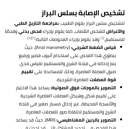
تشخيص الإصابة بسلس البراز
لتشخيص سلس البراز يقوم الطبيب ب
مراجعة التاريخ الطبي
والأعراض
للشخص المُصاب، كما يقوم بإجراء
فحص بدني
وفحصًا
[٧]
[٦]
[٦]
للمستقيم،
وقد يقوم بإجراء الفحوصات التالية:
قياس الضغط الشرجي:
(Anal manometry)، حيثُ
ينطوي هذا الفحص على استخدام أنبوب قصير ورفيع
يتم إدخاله في فتحة الشرج والمستقيم لقياس مدى
ضيق العضلة العاصرة، وذلك للمساعدة على
تقييم
قوة العضلات
العاصرة الشرجية.
التصوير بالموجات فوق الصوتية:
يساعد هذا الاختبار
على تقييم شكل وهيكل العضلات العاصرة الشرجية
والأنسجة المحيطة، عبر إدخال مسبار صغير في فتحة
الشرج والمستقيم لالتقاط صور للعضلات العاصرة.
التصوير بالرنين المغناطيسي:
(MRI)، حيثُ قد يساعد
هذا الفحص في تحديد المشاكل التي قد تحدث في