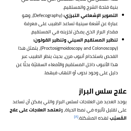
بنية فتحة الشرج والمستقيم.
التصوير الإشعاعي التبرزي:
(Defecography)، وهو
عبارة عن أشعة سينية تساعد الطبيب على معرفة
مقدار البراز الذي يمكن تخزينه في المستقيم.
تنظير المستقيم السيني وتنظير القولون:
(Proctosigmoidoscopy and Colonoscopy)، يتمثل هذا
الفحص باستخدام أنبوب مرن، بحيث ينظر الطبيب عبر
هذا الأنبوب داخل المستقيم والأمعاء السفليّة بحثًا عن
دليل على وجود ندوب أو التهاب فيهما.
علاج سلس البراز
يوجد العديد من العلاجات لسلس البراز والتي يمكن أن تساعد
على تقليل تأثيره في نمط الحياة، و
تعتمد العلاجات على علاج
[٨]
المُسبّب
لهذه المشكلة.