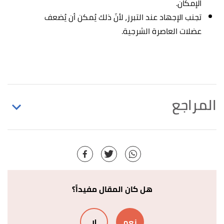
الإمكان.
تجنب الإجهاد عند التبرز، لأنّ ذلك يُمكن أن يُضعف
عضلات العاصرة الشرجية.
المراجع
,
nhsinform
, Retrieved
"Bowel incontinence"
↑
6/5/2021. Edited.
أ
ب
incontinence is the loss,able to control passing
^
urine. "Bowel incontinence"
,
medlineplus
, Retrieved
هل كان المقال مفيداً؟
6/5/2021. Edited.
نعم
لا
,
nhs
, Retrieved 17/5/2021.
"bowel-incontinence"
↑