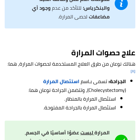
والبنكرياس؛
للتأكد من عدم
وجود أي
مضاعفات
لحصى المرارة.
علاج حصوات المرارة
هنالك نوعان من طرق العلاج المستخدمة لحصوات المرارة، هما:
[٨]
الجراحة:
تسمى بـاسم
استئصال المرارة
(Cholecystectomy)، وتتضمن الجراحة نوعان هما:
استئصال المرارة بالمنظار.
استئصال المرارة بالجراحة المفتوحة.
المرارة
ليست
عضوًا أساسيًا في الجسم
،