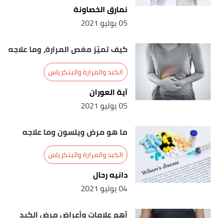
Gallbladder Happy"
,
webmd
, Retrieved 3/3/2021.
نمارق الخصاونة
Edited.
05 يوليو 2021
Jayne Leonard (9/1/2020),
"What are the natural
↑
كيف تميّز مغص المرارة، وما علاجه
ways to get rid of gallstones?"
,
medicalnewstoday
,
Retrieved 3/3/2021. Edited.
الكبد والمرارة والبنكرياس
آية العوران
"Gall stones – Frequently asked questions and
↑
05 يوليو 2021
misconceptions"
,
pacehospital
, Retrieved 3/3/2021.
Edited.
ما هو مرض ويلسون وما علاجه
الكبد والمرارة والبنكرياس
دانيه رحال
04 يوليو 2021
أهم علامات وأعراض مرض الكبد