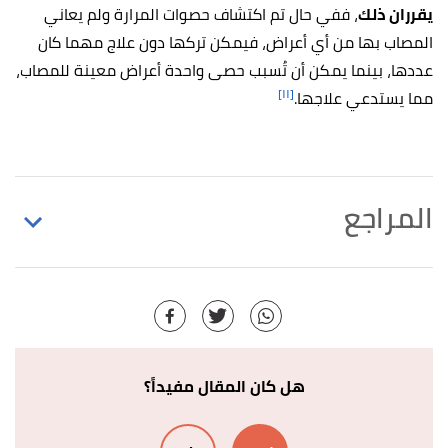
يقرران ذلك
، ففي حال تم اكتشاف حصوات المرارة ولم يعاني
المصاب بها من أي أعراض، فيمكن تركها دون علاج مهما كان
عددها، بينما يمكن أن تُسبب حصى واحدة أعراض معينة للمصاب،
[١١]
مما يستدعي علاجها.
المراجع
Matthew Hoffman (18/5/2019),
"Picture of the
↑
Gallbladder"
,
webmd
, Retrieved 5/5/2021. Edited.
أ
ب
,
my.clevelandclinic
, 10/07/2019,
"Gallstones"
^
Retrieved 2/3/2021. Edited.
هل كان المقال مفيداً؟
أ
ب
ت
ث
,
medlineplus
, 3/3/2019,
"Gallstones"
^