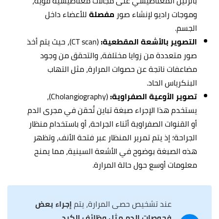
بالرنين المغناطيسي على مجالات مغناطيسية قوية،
وموجات راديو لإنشاء صور
مفصلة
للأعضاء داخل
الجسم.
التصوير بالأشعة المقطعية:
(CT scan)، حيث يتم أخذ
صور متعددة من زوايا مختلفة، والتحقق من وجود
مضاعفات ناتجة عن حصوات المرارة، مثل التهاب
البنكرياس الحاد.
تصوير الأوعية الصفراوية:
(Cholangiography)،
يستخدم هذا الإجراء صبغة تباين تُحقن في مجرى الدم
أو القنوات الصفراوية أثناء الجراحة، أو باستخدام منظار
الجراحة؛ إذ يتم تمرير المنظار عبر فتحة الأنف، وتظهر
هذه الصبغة بوضوح في الأشعة السينية، مما يمنح
معلومات أوسع حول حالة المرارة.
عند تشخيص حصى المرارة، يتم
إجراء بعض
فحوصات الدم مثل وظائف الكبد