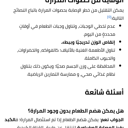
يمكن التقليل من خطر الإصابة بحصوات المرارة باتباع النصائح
[٥]
التالية:
عدم تخطي الوجبات، وتناول وجبات الطعام في أوقاتٍ
محددةٍ من اليوم.
إنقاص الوزن تدريجيًا وببطء.
تناول الأطعمة الغنية بالألياف؛ كالفواكه، والخضراوات،
والحبوب الكاملة.
المحافظة على وزن الجسم صحيًا؛ ويكون ذلك بتناول
نظام غذائي صحي، و ممارسة التمارين الرياضية.
أسئلة شائعة
هل يمكن هضم الطعام بدون وجود المرارة؟
الجواب نعم
؛ يمكن هضم الطعام إذا تم استئصال المرارة؛ ف
الكبد
يفرز العصارة الصفراوية
لتنتقل عن طريق القناة الكبدية