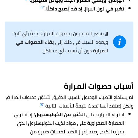
اليرقان؛ ويعني اصفرار الجلد وبياض العينين.
[٣]
تغير في لون البراز، إذ قد يُصبح داكنًا
.
لا
يشعر المصابون بحصوات المرارة عادةً بأي ألم؛
ويعود السبب في ذلك إلى
بقاء الحصوات في
المرارة
دون أن تُسبب أي مشاكل.
أسباب حصوات المرارة
لم يستطع الأطباء الوصول للسبب الدقيق لتكوّن حصوات المرارة،
[٥]
ولكن يُعتقد أنها تحدث نتيجةً للأسباب التالية:
احتواء المرارة على
الكثير من الكوليسترول
؛ إذ تحتوي
العصارة الصفراوية على مواد تذيب الكوليسترول الذي
يفرزه الكبد، وعند إفراز الكبد لكمياتٍ كبيرةٍ من