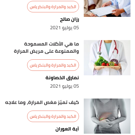
Retrieved 29/6/2021. Edited.
الكبد والمرارة والبنكرياس
رزان صالح
أ
ب
ت
ث
,
mayoclinic
, 23/1/2021,
"Gallstones"
^
05 يوليو 2021
Retrieved 29/6/2021. Edited.
Minesh Khatri (16/2/2020),
"Gallstones
↑
ما هي الأكلات المسموحة
(Cholelithiasis)"
,
webmd
, Retrieved 29/6/2021.
والممنوعة على مريض المرارة
Edited.
الكبد والمرارة والبنكرياس
,
mayoclinic
, 23/1/2021, Retrieved
"Gallstones"
↑
نمارق الخصاونة
29/6/2021. Edited.
05 يوليو 2021
,
nhs
, Retrieved
"Treatment -Gallstones"
↑
كيف تميّز مغص المرارة، وما علاجه
21/9/2021. Edited.
,
hopkinsmedicine
,
"Gallstone Disease Treatment"
↑
الكبد والمرارة والبنكرياس
Retrieved 21/9/2021. Edited.
آية العوران