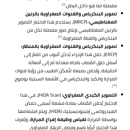
[١]
مفصلة لما هو داخل البطن.
تصوير البنكرياس والقنوات الصفراوية بالرنين
المغناطيسي:
(MRCP)، يستخدم هذا الاختبار التصوير
بالرنين المغناطيسي لإنتاج صور مفصلة لكل من
[٣]
البنكرياس والقناة الصفراوية.
تصوير البنكرياس والقنوات الصفراوية بالمنظار:
(ERCP)، خلال هذا الإجراء يُدخَل أنبوب من الفمّ إلى
أسفل حلق المُصاب باتجاه معدته ثم إلى أمعائه
الدقيقة، ويُحقن بصبغة لتُمكّن الطبيب من رؤية قنوات
المرارة والكبد والبنكرياس في الأشعة السينية بوضوح.
[٣]
التصوير الكبدي الصفراوي:
(HIDA Scan)، في هذا
الاختبار يُحقن المُصاب بمادة مشعة تُسمى حمض
الهيدروكسي إمينوديسيتيك (HIDA)، ويتم امتصاصها
بواسطة المرارة
لقياس وظيفة إفراغ المرارة
، ويُعرف
هذا الاختبار أيضًا باسم ومضان الجهاز الصفراوي