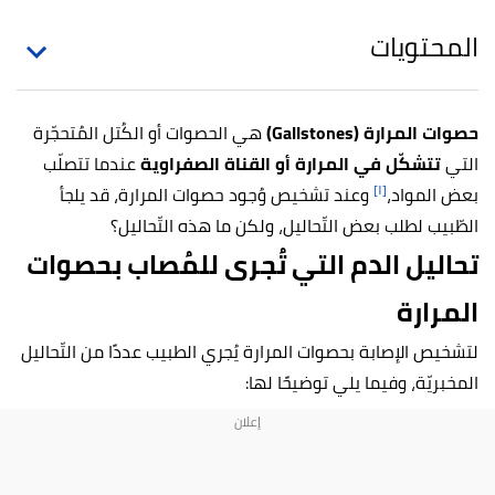
المحتويات
حصوات المرارة (Gallstones)
هي الحصوات أو الكُتل المُتحجّرة
التي
تتشكّل في المرارة أو القناة الصفراوية
عندما تتصلّب
[١]
بعض المواد،
وعند تشخيص وُجود حصوات المرارة، قد يلجأ
الطّبيب لطلب بعض التّحاليل، ولكن ما هذه التّحاليل؟
تحاليل الدم التي تُجرى للمُصاب بحصوات
المرارة
لتشخيص الإصابة بحصوات المرارة يُجري الطبيب عددًا من التّحاليل
المخبريّة، وفيما يلي توضيحًا لها: