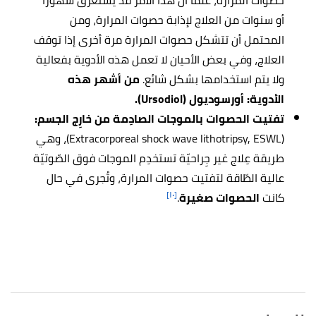
حصوات المرارة، علمًا أن هذا الأمر قد يستغرق شهورًا
أو سنوات من العلاج لإذابة حصوات المرارة، ومن
المحتمل أن تتشكل حصوات المرارة مرة أخرى إذا توقف
العلاج، وفي بعض الأحيان لا تعمل هذه الأدوية بفعالية
ولا يتم استخدامها بشكل شائع.
من أشهر هذه
الأدوية: أورسوديول (Ursodiol).
تفتيت الحصوات بالموجات الصادِمة من خارِج الجسم:
(Extracorporeal shock wave lithotripsy, ESWL)، وهي
طريقة عِلاج غير جِراحيّة تستخدِم الموجات فوق الصّوتيّة
عالية الطّاقة لتفتيت حصوات المرارة، وتُجرى في حال
[١٠]
كانت
الحصوات صغيرة
.