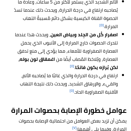
الألم الشديد الذي يستمر لأكثر من 5 ساعات، وعادةً ما
يُصاحبه ارتفاع في درجة الحرارة، ويحدث ذلك عندما تسدّ
الحصوة القناة الكيسية بشكل دائم مُسببةً التهاب
[٥]
المرارة.
اصفرار كُل من الجِلد وبياض العين
، ويحدث هذا عندما
تتحرك الحصوات خارج المرارة إلى الأنبوب الذي يحمل
العصارة الصفراوية للأمعاء، مما يؤدي إلى منع تدفق
العصارة، ويُلاحَظ المُصاب أيضًا من
اغمقاق لون بوله،
[٥]
لكن بُرازه يكون فاتحًا
.
ارتفاع في درجة الحرارة والذي غالبًا ما يُصاحبه الألم،
والقيء، والإرهاق الشديد، ويحدث ذلك نتيجة التهاب
[٥]
الأقنية الصفراوية الحاد.
عوامل خطورة الإصابة بحصوات المرارة
يمكن أن تزيد بعض العوامل من احتمالية الإصابة بحصوات
[٧]
المرارة، وفيما يلي أهمها: