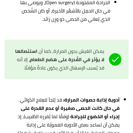
الجراحة المفتوحة (Open surgery)، ويوصى بها
في حال الحمِل بالأشهُر الأخيرة، أو كان الشّخص
الذي يُعاني من الحصى ذو وزِن زائد.
يمكن العَيش بدون المرارة، كما أن
استئصالها
لا يؤثر في القُدرة على هضم الطعام،
إلا أنه
قد يُسبب الإسهال الذي يكون عادةً مؤقتًا.
أدوية إذابة حصوات المرارة:
قد يُلجأ للعِلاج الدّوائي
في حال كانت الحصى صغيرة أو عدم القدرة على
إجراء أو الخضوع للجِراحة
(وِفقًا لما يُقرره الطّبيب)، إذ
يمكن أن تساعد بعض الأدوية الفمويّة على إذابة