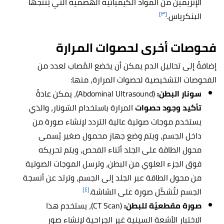
الإنزيمين من المواد الكيميائية الهضمية التي يُنتجها
[٣]
البنكرياس.
فحوصات أخرى لحصوات المرارة
إضافةً إلى تحاليل الدم يمكن أن يخضع المُصاب لعدد من
الفحوصات التشخيصية لحصوات المرارة، منها:
سونار البطن:
(Abdominal Ultrasound)، يمكن عادةً
تأكيد وجود حصوات
المرارة باستخدام السّونار، والذي
يستخدم موجات صوتية عالية التردد لإنشاء صورة من
داخل الجسم، ويتم وضع جهاز محمول صغير يُسمى
محول الطاقة على الجلد أثناء الفحص، ويتم تحريكه
فوق الجزء العلوي من البطن، وترسل الموجات الصوتية
من محول الطاقة عبر الجلد إلى الجسم، وترتد عن أنسجة
[٤]
الجسم لتُشكّل صورة على الشاشة.
صورة مقطعيّة للبطن:
(CT Scan)، يستخدم هذا
الاختبار الأشعة السينية غير الجراحية لإنشاء صور