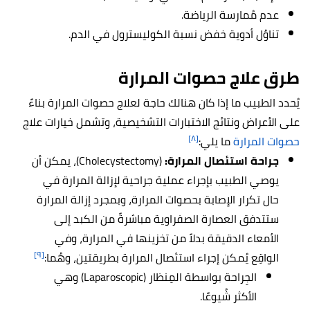
عدم مُمارسة الرياضة.
تناوُل أدوية خفض نسبة الكوليسترول في الدم.
طرق علاج حصوات المرارة
يُحدد الطبيب ما إذا كان هنالك حاجة لعلاج حصوات المرارة بناءً
على الأعراض ونتائج الاختبارات التشخيصية، وتشمل خيارات علاج
[٨]
حصوات المرارة
ما يلي:
جراحة استئصال المرارة:
(Cholecystectomy)، يمكن أن
يوصي الطبيب بإجراء عملية جراحية لإزالة المرارة في
حال تكرار الإصابة بحصوات المرارة، وبمجرد إزالة المرارة
ستتدفق العصارة الصفراوية مباشرةً من الكبد إلى
الأمعاء الدقيقة بدلاً من تخزينها في المرارة، وفي
[٩]
الواقِع يُمكن إجراء استئصال المرارة بطريقتين، وهُما:
الجِراحة بواسطة المِنظار (Laparoscopic) وهي
الأكثر شُيوعًا.