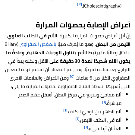
[٣]
(Cholescintigraphy).
أعراض الإصابة بحصوات المرارة
إنّ أبرَز أعراض حصوات المرارة الكبيرة،
الألم في الجانب العلوي
الأيمن من البطن
، وهو ما يُعرف طبيًا
بالمغص الصفراوي
(Biliary
Colic)، وغالبًا ما
يرتبط الألم بتناول الوجبات الدهنية، وعادةً ما
يكون الألم شديدًا لمدة 30 دقيقة على
الأقل ولكنه يبدأ في
التراجع بعد ساعة تقريبًا، ومن غير المعتاد أن تستمر نوبة المغص
[٥]
الصفراوي لأكثر من 6 ساعات،
ومن الأعراض والعلامات الأخرى
التي يُسببها انسداد القناة الصفراوية بحصوات المرارة ما يلي:
ألم مفاجئ وسريع في مركز البطن، أسفل عظم الصدر
[٦]
مباشرةً.
[٦]
ألم الظهر بين لوحيّ الكتف.
[٦]
ألم في الكتف الأيمن.
[٦]
الغثيان أو القيء.