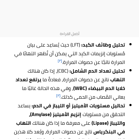
تحليل وظائف الكبد:
(LFT) حيث يُساعِد على بيان
مُستويات إنزيمات الكبِد التي يمكن أن تُظهر التهابًا في
[٢]
المرارة ناتجًا عن حصوات المرارة.
تحليل تعداد الدم الشامل:
(CBC)، إذا كان هنالك
التهاب
ناتج عن حصوات المرارة، فعادةً ما
يرتفع تعداد
خلايا الدم البيضاء (WBC)
، وفي هذه الحالة غالبًا ما
[٢]
يعاني المُصاب من الحمى كذلك.
تحاليل مستويات الأميليز أو الليباز في الدم:
يساعد
التحقق من مستويات
إنزيم الأميليز (Amylase)،
والليباز (Lipase)
على معرفة ما إذا كان هنالك
التهاب
في البنكرياس
ناتِج عن حصوات المرارة، ويُعد كلا هذين