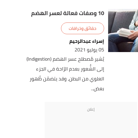
10 وصفات فعالة لعسر الهضم
حقائق وخرافات
إسراء عبدالرحيم
05 يوليو 2021
يُشير مُصطلح عسر الهضم (Indigestion)
إلى الشُّعور بعدم الرّاحة في الجزء
العلوي من البطن، وقد يتضمّن ظُهور
بعض...