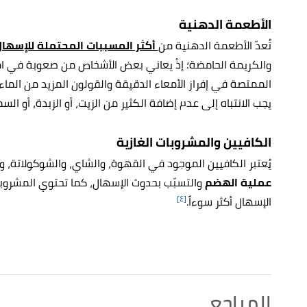
الأطعمة الدهنية
تُعدّ الأطعمة الدهنية من
أكثر المسببات المحتملة للإسها
والكريمة الحامضة؛ إذْ يعاني بعض الأشخاص من صعوبة في ا
الممتصة في إفراز الأمعاء الدقيقة والقولون المزيد من الماء،
يجب الانتباه إلى عدم إضافة الكثير من الزيت، أو الزبدة، أو السم
الكافيين والمشروبات الغازية
يُعتبر الكافيين الموجود في القهوة، والشاي، والشوكولاتة،
عملية الهضم
والتسبّب بحدوث الإسهال، كما تحتوي المشروبا
[٤]
الإسهال أكثر سوءاً.
المراجع