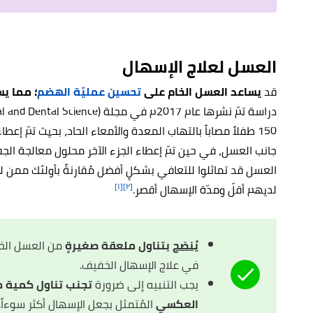
العسل لعلاج الإسهال
قد
يساعد العسل الخام على
تحسين عمليّة الهضم
؛ مما ي
150 طفلاً مصاباً بالتهاب المعدة والأمعاء الحاد، بحيث تمّ
جانب العسل، في حين تمّ إعطاء الجزء الآخر محلول معالجة الجفا
العسل قد تماثلوا للتعافي بشكلٍ أفضل مُقارنةً بأولئك ممن ل
[١]
[٢]
لديهم أقلّ ومدّة الإسهال أقصر.
يُنصَح
بتناول ملعقة صغيرةٍ
من العسل الخا
في علاج الإسهال الخفيف.
يجب التنبيه إلى ضرورة
تجنب تناول كمية كب
العكسي
المُتمثل بجعل الإسهال أكثر سوءاً.