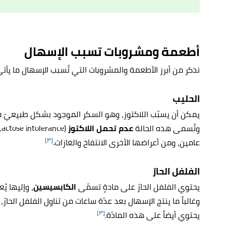
أطعمة ومشروبات تسبب الإسهال
نذكر من أبرز الأطعمة والمشروبات التي تُسبب الإسهال ما يأتي
الحليب
يمكن أن يسبّب اللاكتوز، وهو السكر الموجود بشكل طبيعيّ ف
وتُسمى هذه الحالة
عدم تحمل اللاكتوز
[٣]
عامين، ومن أعراضها الأخرى الانتفاخ والغازات.
الفلفل الحارّ
يحتوي الفلفل الحارّ على مادةٍ تسمّى
الكابسيسين
، وإليها ي
وغالباً ما ينتج الإسهال بعد عدّة ساعات من تناول الفلفل الحارّ، 
[٣]
يحتوي أيضاً على هذه المادّة.