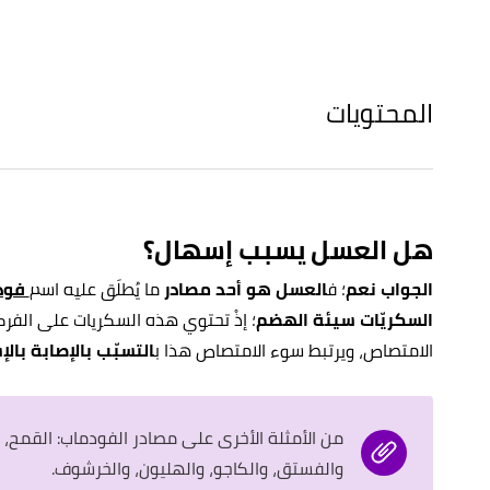
المحتويات
هل العسل يسبب إسهال؟
الجواب نعم
؛ ف
العسل هو أحد مصادر
ما يُطلَق عليه اسم
فودماب
السكريّات سيئة الهضم
؛ إذْ تحتوي هذه السكريات على الفركتوز
الامتصاص، ويرتبط سوء الامتصاص هذا ب
التسبّب بالإصابة بال
من الأمثلة الأخرى على مصادر الفودماب: القمح، وا
والفستق، والكاجو، والهليون، والخرشوف.