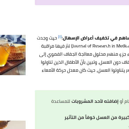
[١]
ساهم في تخفيف أعراض الإسهال
؛
حيث وجدت
دراسة تمّ نشرها عام 2017م في مجلة (Journal of Research in Medical and Dental Science) تمّ فيها مراقبة
 إعطاء جزءٍ منهم محلول معالجة الجفاف الفموي إلى
ف دون العسل، وتبين بأنّ الأطفال الذين تناولوا
م يتناولوا العسل، حيث كان معدل حركة الأمعاء
م أو
إضافته لأحد المشروبات
للمساعدة
يرة من العسل خوفاً من التأثير