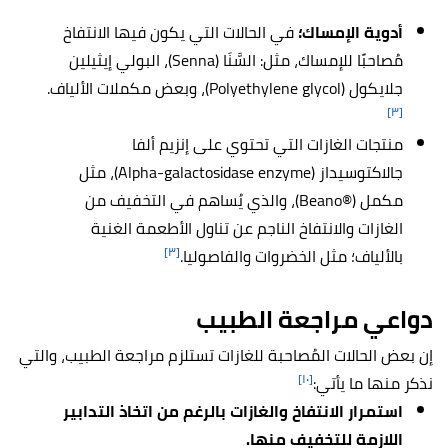
أدوية الإمساك؛
في الحالات التي يكون فيها الانتفاخ
مُصاحبًا للإمساك، مثل: السَّنَا (Senna)، البولي إيثيلين
جلايكول (Polyethylene glycol)، وبعض مكملات الألياف.
[٣]
منتجات الغازات التي تحتوي على إنزيم ألفا
جالاكتوسيداز (Alpha-galactosidase enzyme)، مثل
مكمل (®Beano)، والذي يُساهم في التخفيف من
الغازات والانتفاخ الناجم عن تناول الأطعمة الغنية
[٣]
بالألياف؛ مثل الخضروات والفاصوليا.
دواعي مراجعة الطبيب
إن بعض الحالات المُصاحبة للغازات تستلزم مراجعة الطبيب، والتي
[١٠]
نذكر منها ما يأتي:
استمرار الانتفاخ والغازات بالرغم من اتخاذ التدابير
اللازمة للتخفيف منها.