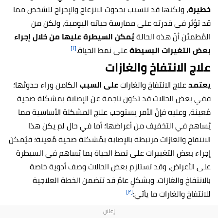
خطيرة
، ولكنها قد تتسبب بحدوث الانزعاج والإحراج للشخص مما
قد تؤثر في قدرته على ممارسة حياته اليومية، ولكن من
المُطمئن أنّ هذه الحالة
يُمكن السيطرة عليها من خلال إجراء
[١]
بعض التغيرات البسيطة
على نمط الحياة.
علاج الانتفاخ والغازات
يعتمد
علاج الانتفاخ والغازات
على السبب
الكامن وراء حدوثها؛
ففي بعض الحالات قد تكون ناجمة عن الإصابة بمشكلة صحية
مُعينة، وعليه فإنّ الأمر يستوجب علاج المشكلة الأساسية مما
يُساهم في التخفيف من أعراضها؛ أما في حال لم يكن هذا
الانتفاخ والغازات مرتبطة بالإصابة بمُشكلة صحية مُعينة؛ فيُمكن
إجراء بعض التغييرات على نمط الحياة بما يُساهم في السيطرة
على الأعراض، وقد تستلزم بعض الحالات وصف أدوية خاصة
بالانتفاخ والغازات. وبشكلٍ عامّ قد تتضمن الخطة العلاجية
[٢]
للانتفاخ والغازات ما يأتي: