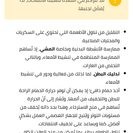
قد تتراكم في المعدة مُسببةً الانتفاخات، لذا
يُفضّل تجنبها.
التقليل من تناول الأطعمة التي تحتوي على السكريات
والمحليات الصناعية.
ممارسة الأنشطة البدنية وبخاصة
المشي
، إذ تُساهم
الممارسة المنتظمة في تنشيط الأمعاء، وبالتالي
التخلص من الغازات.
تدليك البطن
، لما لذلك من فعالية ودور في تنشيط
الأمعاء.
أخذ حمام دافئ؛ إذ يمكن أن توفر حرارة الحمام الراحة
للبطن والتخفيف من ألمها، ويُشار إلى أنّ الحرارة
تُساهم في منح الاسترخاء، وهذا بحد ذاته يُخفف من
مستويات التوتر ويُتيح للجهاز الهضمي العمل بشكلٍ
أفضل، كما ويساعد على تخفيف الانتفاخات.
تناول الطعام ببطء، بما يُمكن من منح الوقت الكافي