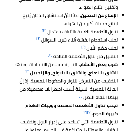
وتقليل ابتلاع الهواء.
الإقلاع عن التدخين
، نظرًا لأنّ استنشاق الدخان يُتيح
ابتلاع كميات أكبر من الهواء.
[٣]
تناول الأطعمة الغنية بالألياف باعتدال.
[٤]
تجنب استخدام القشة أثناء شرب السوائل.
[٥]
تجنب مضغ اللّبان.
[٣]
التقليل من تناول الأطعمة المالحة.
شرب بعض الأعشاب
التي تخفف من الانتفاخات ومنها:
[٣]
الشاي بالنعنع، والشاي بالبابونج، والزنجبيل
.
التخفيف من التعرض للتوتر والضغوط النفسية، إذ إنّ
الحالة النفسية السيئة تُسبب اضطرابات هضمية؛ من
[٦]
بينها انتفاخ البطن.
تجنب تناول الأطعمة الدسمة ووجبات الطعام
[٣]
[٧]
كبيرة الحجم.
تناول الأطعمة التي تساعد على إدرار البول وتخفيف
الغازات والسوائل المتراكمة في الجسم، ومنها على