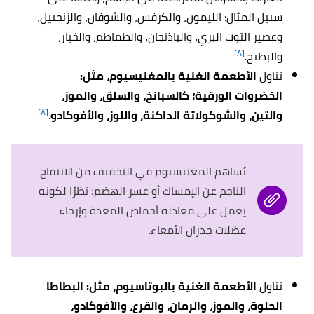
سبيل المثال: الليمون، والكرفس، والشوفان، والزنجبيل،
وعصير التوت البري، والباذنجان، والطماطم، والخيار،
[٨]
والبطيخ.
تناول
الأطعمة الغنية بالمغنيسيوم، مثل:
الخضروات الورقية؛ كالسبانخ، والسلق، والموز،
[٨]
والتين، والشوكولاتة الداكنة، واللوز، والأفوكادو
.
يُساهم المغنيسيوم في التخفيف من الانتفاخ
الناجم عن الإمساك أو عسر الهضم؛ نظرًا لكونه
يعمل على معادلة أحماض المعدة وإرخاء
عضلات جدران الأمعاء.
تناول
الأطعمة الغنية بالبوتاسيوم، مثل: البطاطا
الحلوة، والموز، والرمان، والقرع، والأفوكادو،