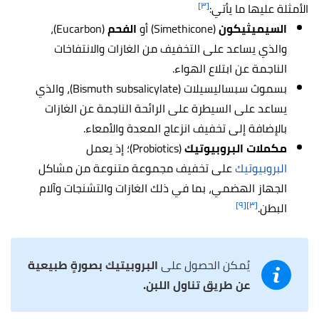
[٣]
الأمثلة عليها ما يأتي:
السيميثيكون
(Simethicone) أو
الفحم
(Eucarbon)،
والذي يساعد على التخفيف من الغازات والانتفاخات
الناجمة عن ابتلاع الهواء.
بسموث سبساليسيلات (Bismuth subsalicylate)، والذي
يساعد على السيطرة على الرائحة الناجمة عن الغازات
بالإضافة إلى تخفيف انزعاج المعدة والأمعاء.
مكملات البروبيوتيك
(Probiotics)؛ إذ يعمل
البروبيوتيك
على تخفيف مجموعة متنوعة من مشاكل
الجهاز الهضمي، بما في ذلك الغازات والتشنجات وآلام
[٩]
[٣]
البطن.
يُمكن الحصول على
البروبيتيك بصورةٍ طبيعية
عن طريق تناول اللبن.