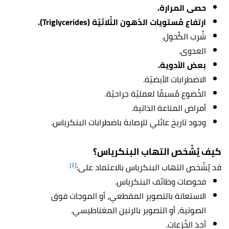
حصى المرارة.
ارتفاع مُستويات الدّهون الثّلاثيّة (Triglycerides).
شُرب الكُحول.
العدوى.
بعض الأدوية.
الاضطرابات الأيضيّة.
الخُضوع مُسبقًا لعمليّة جراحيّة.
أمراض المناعة الذاتية.
وجود تاريخ عائلي للإصابة باضطرابات البنكرياس.
كيف يُشّخص التهاب البنكرياس؟
[٤]
قد يُشّخص التهاب البنكرياس بالاعتماد على:
فحوصات وظائف البنكرياس.
الاستعانة بالتصوير المقطعي، أو الموجات فوق
الصوتية، أو التصوير بالرنين المغناطيسي.
أخذ الخُزعات.