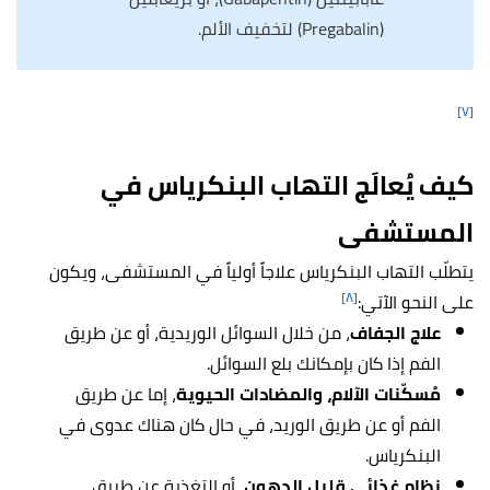
(Pregabalin) لتخفيف الألم.
[٧]
كيف يُعالَج التهاب البنكرياس في
المستشفى
يتطلّب التهاب البنكرياس علاجاً أولياً في المستشفى، ويكون
[٨]
على النحو الآتي:
علاج الجفاف
، من خلال السوائل الوريدية، أو عن طريق
الفم إذا كان بإمكانك بلع السوائل.
مُسكّنات الآلام، والمضادات الحيوية
، إما عن طريق
الفم أو عن طريق الوريد، في حال كان هناك عدوى في
البنكرياس.
نظام غذائي قليل الدهون
، أو التغذية عن طريق