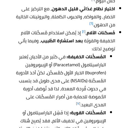
خلال اليوم.
اختيار نظام غذائي قليل الدهون
، مع التركيز على
الخضار، والفواكه، والحبوب الكاملة، والبروتينات الخالية
[٦]
من الدهون.
[١]
مُسكنات الآلام
،
إذ يُمكن استخدام مُسكّنات الآلام
الخفيفة والقويّة
بعد استشارة الطّبيب
، وفيما يأتي
توضيح لذلك:
المُسكّنات الخفيفة:
في كثير من الأحيان يُعتبر
الباراسيتامول (Paracetamol) أو الإيبوبروفين
(Ibuprofen) الخيار الأول كمُسكّن، لكنّ أخذ الأدوية
المُسكّنة (NSAIDs) على مدى طويل قد يتسبب
في حدوث قُرحة المعدة، لذا قد تُوصَف أدوية
الحُموضة للحماية من أضرار المُسكّنات على
[٧]
المدى البعيد.
المُسكّنات القوية:
إذا فَشِل الباراسيتامول أو
الإيبوبروفين في تخفيف الألم، فقد يُصبِح هُناك