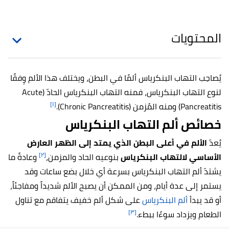
المحتويات
يُصاحِب التهاب البنكرياس ألمًا في البطن، ويختلف هذا الألم وِفقًا
لنوع التهاب البنكرياس، فمنه التهاب البنكرياس الحادّ (Acute
[١]
Pancreatitis) ومنه المُزمن (Chronic Pancreatitis).
خصائص ألم التهاب البنكرياس
يُعدّ
الألم في أعلى البطن الذي يمتد إلى الظهر
العارض
[٢]
الأساسي لالتهاب البنكرياس
بنوعيه الحاد والمزمن،
وعادةً ما
يشتدّ ألم التهاب البنكرياس بسرعة أي خلال بضع ساعات وقد
يستمر إلى عدة أيام، ومن الممكن أن يصبح الألم شديداً ومفاجئاً،
أو قد يبدأ
ألم البنكرياس
على شكل ألم خفيف يتفاقم مع تناول
[٣]
الطعام ويزداد سوءًا ببطء.