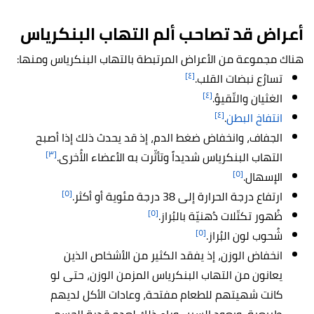
أعراض قد تصاحب ألم التهاب البنكرياس
هناك مجموعة من الأعراض المرتبطة بالتهاب البنكرياس ومنها:
[٤]
تسارُع نبضات القلب.
[٤]
الغثيان والتّقيؤ.
[٤]
انتفاخ البطن
.
الجفاف، وانخفاض ضغط الدم، إذ قد يحدث ذلك إذا أصبح
[٣]
التهاب البنكرياس شديداً وتأثّرت به الأعضاء الأُخرى.
[٥]
الإسهال.
[٥]
ارتفاع درجة الحرارة إلى 38 درجة مئوية أو أكثر.
[٥]
ظُهور تكتّلات دُهنيّة بالبُراز.
[٥]
شُحوب لون البُراز.
انخفاض الوزن، إذ يفقد الكثير من الأشخاص الذين
يعانون من التهاب البنكرياس المزمن الوزن، حتى لو
كانت شهيتهم للطعام مفتحة، وعادات الأكل لديهم