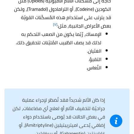
حاجة إلى مُسكّنات الآلام الأفيونيّة (Opioids) مثل
الكودين (Codeine)، أو الترامادول (Tramadol)، ولكن
قد يترتب على استخدام هذه المُسكّنات القويّة
[٧]
بعض الأعراض الجانبية، مثل:
الإمساك، رُبّما يكون من الصعب التحكم به
لذلك قد يصف الطّبيب المُليّنات لتحقيق ذلك.
الغثيان.
التقيؤ.
النُعاس.
إذا كان الألم شديداً فقد تُضطَر لإجراء عملية
جراحيّة لتخفيف الألم أو لعلاج أي مضاعفات، لكن
في بعض الحالات قد يُوصى باستخدام دواء
إضافي يُدعى اميتريبتيلين (Amitriptyline)، أو
غابابينتين (Gabapentin)، أو بريغابلين