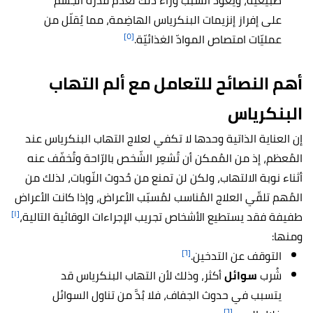
طبيعية، ويعود السبب وراء ذلك لعدم قدرة الجسم
على إفراز إنزيمات البنكرياس الهاضِمة، مما يُقلّل من
[٥]
عمليّات امتصاص الموادّ الغذائيّة.
أهم النصائح للتعامل مع ألم التهاب
البنكرياس
إن العناية الذاتية وحدها لا تكفي لعلاج التهاب البنكرياس عند
المُعظم، إذ من المُمكن أن تُشعِر الشّخص بالرّاحة وتُخفّف عنه
أثناء نوبة الالتهاب، ولكن لن تمنع من حُدوث النّوبات، لذلك من
المُهم تلقّي العلاج المُناسب لمُسبّب الأعراض، وإذا كانت الأعراض
[١]
طفيفة فقد يستطيع الأشخاص تجريب الإجراءات الوقائية التالية،
ومنها:
[٦]
التوقف عن التدخين.
شُرب
سوائل
أكثر، وذلك لأن التهاب البنكرياس قد
يتسبب في حدوث الجفاف، فلا بُدَّ من تناول السوائل
[٦]