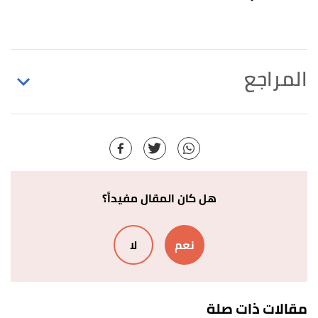
المراجع
أ
ب
ت
,
"Acute and Chronic Pancreatitis Differences"
^
emedicinehealth
, Retrieved 27/2/2021. Edited.
,
niddk nih
,
"Symptoms & Causes of Pancreatitis"
↑
Retrieved 27/2/2021. Edited.
هل كان المقال مفيداً؟
أ
ب
,
patient
, 6/10/2020,
"Acute Pancreatitis"
^
نعم
لا
Retrieved 27/2/2021. Edited.
أ
ب
ت
ث
ج
,
webmd
, 12/10/2019,
"Pancreatitis"
^
Retrieved 27/2/2021. Edited.
مقالات ذات صلة