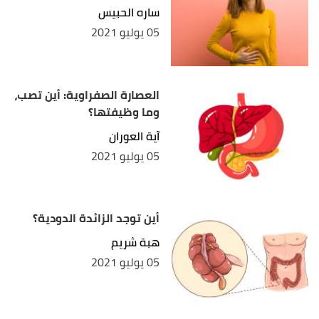
ساره الحبيس
05 يوليو 2021
العصارة الصفراوية: أين تصب،
وما وظيفتها؟
آية العوران
05 يوليو 2021
أين توجد الزائدة الدودية؟
هبة شريم
05 يوليو 2021