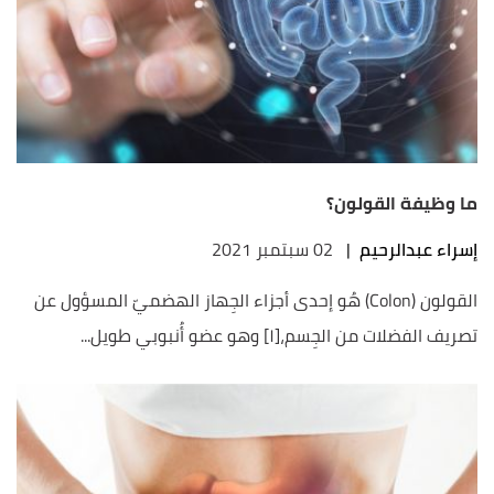
ما وظيفة القولون؟
إسراء عبدالرحيم
|
02 سبتمبر 2021
القولون (Colon) هُو إحدى أجزاء الجِهاز الهضميّ المسؤول عن
تصريف الفضلات من الجِسم،[١] وهو عضو أُنبوبي طويل...