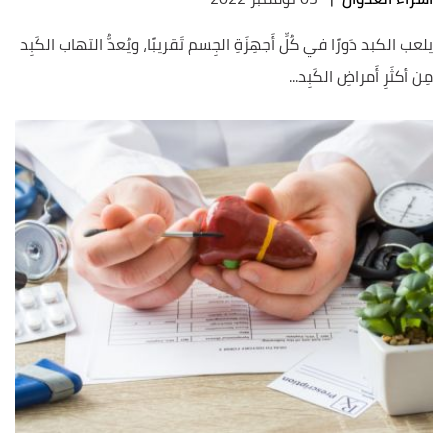
يلعب الكبد دَورًا في كُلِّ أَجهِزَةِ الجِسم تَقريبًا، ويُعدُّ التهاب الكَبِد
مِن أكثَرِ أَمراضِ الكَبِد...