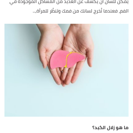
يُمكن للّسان أن يكشف عن العديد من المشاكل الموجودة في
الفم، فعندما تُخرج لسانك من فمك وتنظُر للمرآة،...
ما هو زلال الكبد؟