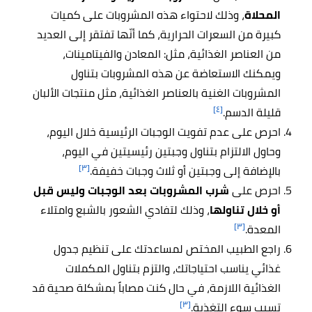
المحلاة
، وذلك لاحتواء هذه المشروبات على كميات
كبيرة من السعرات الحرارية، كما أنّها تفتقر إلى العديد
من العناصر الغذائية، مثل: المعادن والفيتامينات،
ويمكنك الاستعاضة عن هذه المشروبات بتناول
المشروبات الغنية بالعناصر الغذائية، مثل منتجات الألبان
[٤]
قليلة الدسم.
احرص على عدم تفويت الوجبات الرئيسية خلال اليوم،
وحاول الالتزام بتناول وجبتين رئيسيتين في اليوم،
[٣]
بالإضافة إلى وجبتين أو ثلاث وجبات خفيفة.
احرص على
شرب المشروبات بعد الوجبات وليس قبل
أو خلال تناولها
، وذلك لتفادي الشعور بالشبع وامتلاء
[٣]
المعدة.
راجع الطبيب المختص لمساعدتك على تنظيم جدول
غذائي يناسب احتياجاتك، والتزم بتناول المكملات
الغذائية اللازمة، في حال كنت مصاباً بمشكلة صحية قد
[٣]
تسبب سوء التغذية.