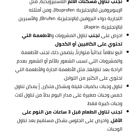
تجنب تناول مسكنات الألم
اللاستيرويدية، مثل
الإيبوبروفين (بالإنجليزية: Ibuprofen)، ومن أمثلته
التجارية دواء البروفين (بالإنجليزية: Brufen)، والأسبرين
(بالإنجليزية: Aspirin).
احرص على
تجنب
تناول المشروبات وا
لأطعمة التي
تحتوي على الكافيين أو الكحول
.
اتبع نظاماً غذائياً متوازناً، يتضمن ذلك تجنب الأطعمة
والمشروبات التي تسبب الشعور بالألم أو الشعور بعدم
الراحة بعد تناولها، مثل الأطعمة الحارة والأطعمة التي
تحتوي على الكثير من التوابل.
تناول وجبات بكميات قليلة وبشكل متكرر، إّ يمكن تناول
خمس وجبات صغيرة على مدار اليوم بدلاً من تناول ثلاث
وجبات كبيرة فقط.
تجنب تناول الطعام قبل 3 ساعات من النوم على
الأقل
، واحرص على الجلوس بشكل مستقيم بعد تناول
الوجبات.