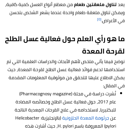
يعد
تناول ملعقتين طعام
من معظم أنواع العسل كمية كافية،
ويمكن تناول ملعقة طعام واحدة عندما يشعر الشخص بتحسن
[٥]
في الأعراض.
ما هو رأي العلم حول فعالية عسل الطلح
لقرحة المعدة
نوضح فيما يأتي ملخص لأهم الأبحاث والدراسات العلمية التي تم
استخدامها لدعم فوائد فعالية عسل الطلح لقرحة المعدة، حيث
يمكن الاطلاع عليها للتحقق من موثوقية المعلومات المقدمة
في المقال:
نُشرت دراسة في مجلة (Pharmacognosy magazine)
عام 2017، حول فعالية عسل الطلح وخصائصه المضادة
للبكتيريا، لاستخدامه في علاج القرحات المِعدية الناتجة
عن
جرثومة المعدة الحلزونية
(بالإنجليزية:
Helicobacter
pylori
) المعروفة باسم H. pylori، حيث أشارت هذه