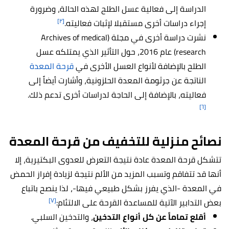
الدراسة إلى فعالية عسل الطلح لهذه الحالة، وضرورة
[٢]
إجراء دراسات أخرى مستقبلا لإثبات فعاليته.
نشرت دراسة أخرى في مجلة (Archives of medical
research) عام 2016، حول التأثير الذي يمتلكه عسل
الطلح بالإضافة لأنواع العسل الأخرى في
قرحة المعدة
الناتجة عن جرثومة المعدة الحلزونية، وأشارت أيضاً إلى
فعاليته، بالإضافة إلى الحاجة لدراسات أخرى تدعم ذلك.
[٦]
نصائح منزلية للتخفيف من قرحة المعدة
تتشكل قرحة المعدة عادة نتيجة التعرض للعدوى البكتيرية، إلا
أنها قد تتفاقم وتسبب المزيد من الألم نتيجة لزيادة إفراز الحمض
في المعدة -الذي يفرز بشكل طبيعي فيها-، لذا ينصح باتباع
[٧]
بعض التدابير الآتية للمساعدة القرحة على الالتئام:
أقلع تماماً عن كل أنواع التدخين
، والتدخين السلبي.