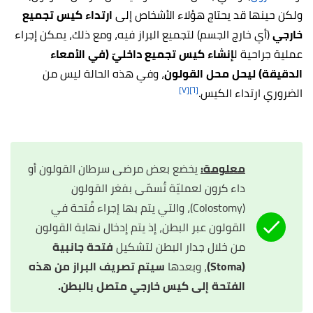
ولكن حينها قد يحتاج هؤلاء الأشخاص إلى
ارتداء كيس تجميع
خارجي
(أي خارج الجسم) لتجميع البراز فيه، ومع ذلك، يمكن إجراء
عملية جراحية ل
إنشاء كيس تجميع داخليّ (في الأمعاء
الدقيقة) ليحل محل القولون
، وفي هذه الحالة ليس من
[٧]
[٦]
الضروري ارتداء الكيس.
معلومة:
يخضع بعض مرضى سرطان القولون أو
داء كرون لعمليّة تُسمّى بفغر القولون
(Colostomy)، والتي يتم بها إجراء فُتحة في
القولون عبر البطن، إذ
يتم إدخال نهاية القولون
من خلال جدار البطن لتشكيل
فتحة جانبية
(
Stoma)
، وبعدها
سيتم تصريف
البراز من هذه
الفتحة إلى كيس خارجي متصل بالبطن.