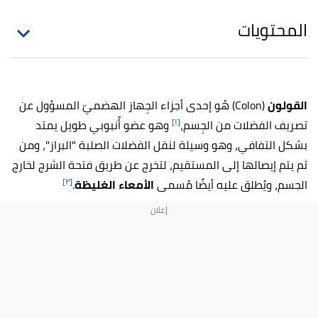
المحتويات
القولون
(Colon) هُو إحدى أجزاء الجِهاز الهضميّ المسؤول عن
[١]
تصريف الفضلات من الجِسم،
وهو عضو أُنبوبي طويل يمتد
بشكل التفافي، وهو وسيلة لنقل الفضلات الصلبة "البراز"، ومن
ثم يتم إيصالها إلى المستقيم، لتخرج عن طريق فتحة الشرج لخارج
[٢]
الجسم، ويُطلق عليه أيضًا مُسمى
الأمعاء الغليظة
.