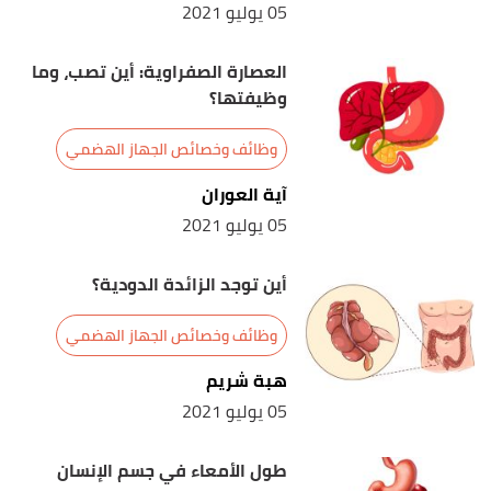
05 يوليو 2021
11/8/2021. Edited.
,
mayoclinic
, Retrieved 11/8/2021.
"Colectomy"
↑
العصارة الصفراوية: أين تصب، وما
Edited.
وظيفتها؟
"The Colon: What it is, What it Does and Why it is
↑
وظائف وخصائص الجهاز الهضمي
Important"
,
fascrs
, Retrieved 11/8/2021. Edited.
آية العوران
05 يوليو 2021
أين توجد الزائدة الدودية؟
وظائف وخصائص الجهاز الهضمي
هبة شريم
05 يوليو 2021
طول الأمعاء في جسم الإنسان