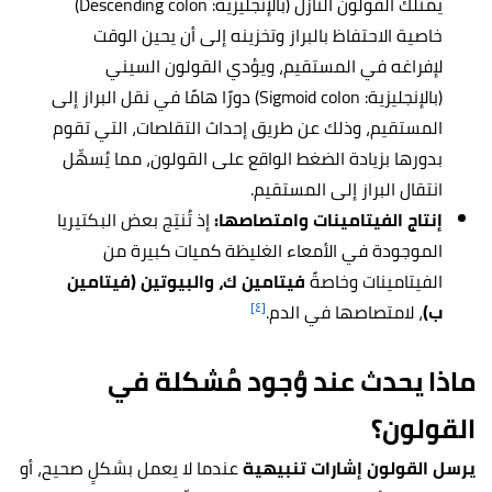
يمتلك القولون النازل (بالإنجليزية: Descending colon)
خاصية الاحتفاظ بالبراز وتخزينه إلى أن يحين الوقت
لإفراغه في المستقيم، ويؤدي القولون السيني
(بالإنجليزية: Sigmoid colon) دورًا هامًا في نقل البراز إلى
المستقيم، وذلك عن طريق إحداث التقلصات، التي تقوم
بدورها بزيادة الضغط الواقع على القولون، مما يُسهِّل
انتقال البراز إلى المستقيم.
إنتاج الفيتامينات وامتصاصها:
إذ تُنتِج بعض البكتيريا
الموجودة في الأمعاء الغليظة كميات كبيرة من
الفيتامينات وخاصةً
فيتامين ك، والبيوتين (فيتامين
[٤]
ب)
، لامتصاصها في الدم.
ماذا يحدث عند وُجود مُشكلة في
القولون؟
يرسل القولون إشارات تنبيهية
عندما لا يعمل بشكلٍ صحيح، أو