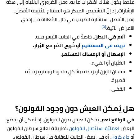
عندما يكون هُناك اضطّراب ما به، ومن الضّروري الانتباه إلى هذه
الإشارات، إذ إنّ التشخيص المبكر هو المفتاح للنّتيجة الأفضل،
ومن الأفضل استشارة الطّبيب في حال المُعاناة من إحدى
[٥]
الأعراض الآتية:
آلام في البطن
، خاصةّ في الجانب الأيسر منه.
نزيف في المستقيم
أو خُروج الدّم مع البُراز.
الإسهال أو الإمساك المستمر.
الغثيان أو القيء.
فقدان الوزن أو زيادته بشكلٍ ملحوظ وبفترةٍ زمنيّة
قصيرة.
الحُمّى.
هل يُمكن العيش دون وجود القولون؟
في الواقع نعم
، يمكن العيش بدون القولون، إذ يُمكن أن يخضع
البعض
لعمليّة استئصال القولون
كطريقة لعلاج سرطان القولون
أو
داء كرون
، أو في بعض الحالات للوقاية من سرطان القولون،