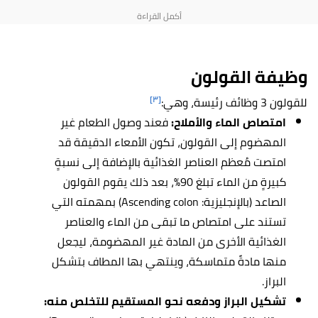
وظيفة القولون
[٣]
للقولون 3 وظائف رئيسة، وهي:
امتصاص الماء والأملاح:
فعند وصول الطعام غير
المهضوم إلى القولون، تكون الأمعاء الدقيقة قد
امتصت مُعظم العناصر الغذائية بالإضافة إلى نسبةٍ
كبيرةٍ من الماء تبلغ 90%، بعد ذلك يقوم القولون
الصاعد (بالإنجليزية: Ascending colon) بمهمته التي
تستند على امتصاص ما تبقى من الماء والعناصر
الغذائية الأخرى من المادة غير المهضومة، ليجعل
منها مادةً متماسكة، وينتهي بها المطاف بتشكل
البراز.
تشكيل البراز ودفعه نحو المستقيم للتخلص منه: