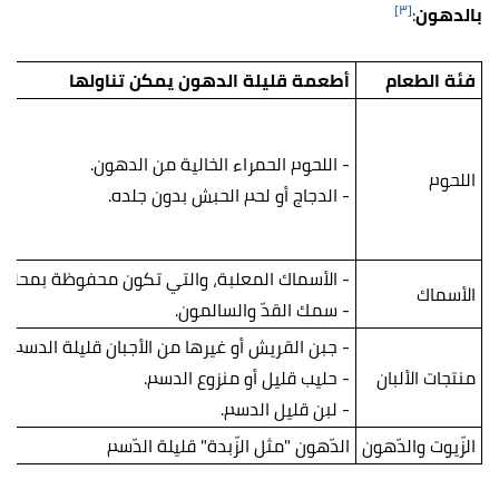
[٣]
بالدهون
:
فئة الطعام
أطعمة قليلة الدهون يمكن تناولها
- اللحوم الحمراء الخالية من الدهون.
اللحوم
- الدجاج أو لحم الحبش بدون جلده.
- الأسماك المعلبة، والتي تكون محفوظة بمحلو
الأسماك
- سمك القدّ والسالمون.
- جبن القريش أو غيرها من الأجبان قليلة الدسم.
منتجات الألبان
- حليب قليل أو منزوع الدسم.
- لبن قليل الدسم.
الزّيوت والدّهون
الدّهون "مثل الزّبدة" قليلة الدّسم