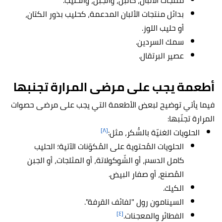
منتجات الألبان، كالبن، والجبن، والحليب.
بدائل منتجات الألبان المدعمة، كحليب بذور الكتان،
أو حليب اللوز.
سمك السردين.
عصير البرتقال.
أطعمة يجب على مرضى المرارة تجنبها
فيما يأتي توضيح لبعض الأطعمة التي يجب على مرضى حصوات
المرارة تجنّبها:
[٨]
الحلويات الغنيّة بالسُّكر، مثل:
الحلويات المُحتوية على المُكوّنات الآتية؛ الحليب
كامل الدسم، أو الشّوكولاتة، أو المثلجات، أو الجبن
المُصنع، أو صفار البيض.
الكيك.
السينامون رول "لفائف القرفة".
[٤]
الفطائر والمعجنات.