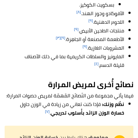
بسكويت الكوكيز.
[٨]
الأفوكادو وجوز الهند.
[٩]
اللحوم الدهنية.
[٩]
منتجات الطحين الأبيض.
[٣]
[٩]
الأطعمة المصنعة أو الجاهِزة.
[٩]
المشروبات الغازية.
المايونيز والسلطات الكريمية بما في ذلك الأصناف
[٤]
قليلة الدسم.
نصائح أُخرى لمريض المرارة
فيما يأتي مجموعة من النّصائح المّهمّة لمريض حصوات المرارة:
نظّم وزنك:
فإذا كنت تعاني من زيادة في الوزن حاول
[٧]
خسارة الوزن الزائد بأُسلوب تدريجي
.
معلومة:
هناك رابط بين
خسارة الوزن الزائد