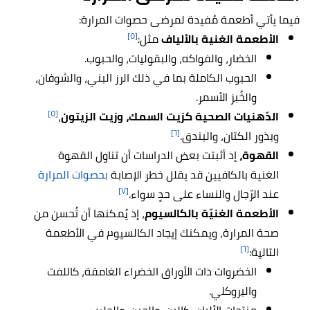
فيما يأتي أطعمة مُفيدة لمرضى حصوات المرارة:
[٥]
الأطعمة الغنية بالألياف
مثل:
الخضار، والفواكه، والبقوليات، والحبوب.
الحبوب الكاملة بما في ذلك الرز البني، والشوفان،
والخُبز الأسمر.
[٥]
الدّهنيات الصحية كزيت السمك، وزيت الزيتون
،
[٦]
وبذور الكتان، والبندق.
القهوة،
إذ أثبتت بعض الدراسات أن تناول القهوة
الغنية بالكافيين قد يقلل خطر الإصابة
بحصوات المرارة
[٧]
عند الرّجال والنساء على حدٍ سواء.
الأطعمة الغنيّة بالكالسيوم
، إذ يُمكنها أن تُحسن من
صحة المرارة، ويمكنك إيجاد الكالسيوم في الأطعمة
[٦]
التالية:
الخضروات ذات الأوراق الخضراء الغامقة، كاللفت
والبروكلي.