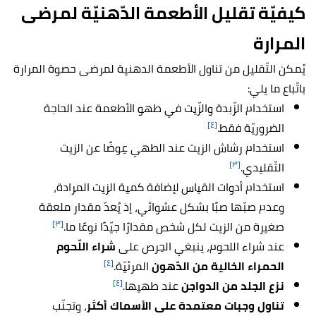
كيفيّة تقليل الأطعمة الدّهنيّة لمرضى
المرارة
يُمكن التّقليل من تناول الأطعمة الدهنية لمرضى حصوة المرارة
باتّباع ما يلي:
استخدام الزّبدة والزّيت في طهو الأطعمة عند الحاجة
[٤]
الضروريّة فقط.
استخدام رشاش الزيت عند الطهي عِوضًا عن الزيت
[٣]
التّقليدي.
استخدام أدوات القياس لإضافة كمية الزيت المرادة،
وعدم صبّها صبًا بشكل عشوائي، إذ يُعدّ مقدار ملعقة
[٣]
صغيرة من الزيت لكل شخص مقدارًا جيّدًا نوعًا ما.
عند شراء اللحوم، ينبغي الحِرص على
شراء اللّحوم
[٤]
الحمراء الخالية من الدّهون
المرئيّة.
[٤]
نزع الجلد من الدواجن
عند طهيها.
تناول وجبات معتمدة على الأسماك أكثر
، وتجنّب