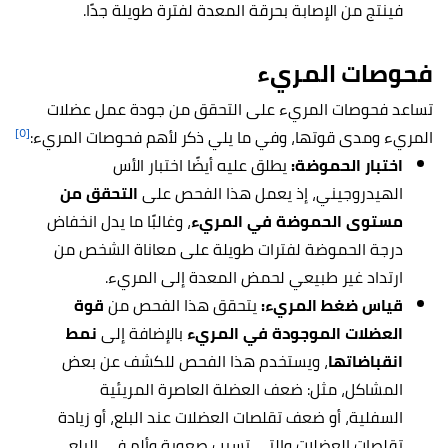
فينتج من الإصابة بحرقة المعدة لفترة طويلة جدًا.
فحوصات المريء
تساعد فحوصات المريء على التحقق من جودة عمل عضلات
[٥]
المريء ومدى قوتها، وفي ما يلي ذكر لأهم فحوصات المريء:
اختبار الحموضة:
يطلق عليه أيضًا اختبار الأس
الهيدروجيني، إذ يعمل هذا الفحص على
التحقق من
مستوى الحموضة في المريء
، وغالبًا ما يدل انخفاض
درجة الحموضة لفترات طويلة على معاناة الشخص من
ارتداد غير طبيعي لحمض المعدة إلى المريء.
قياس ضغط المريء:
يتحقق هذا الفحص من
قوة
العضلات الموجودة في المريء
بالإضافة إلى
نمط
انقباضاتها
، ويستخدم هذا الفحص للكشف عن بعض
المشاكل، مثل: ضعف العضلة العاصرة المريئية
السفلية، أو ضعف تقلصات العضلات عند البلع، أو زيادة
تقلصات العضلات والتي تسبب صعوبة وألم في البلع.