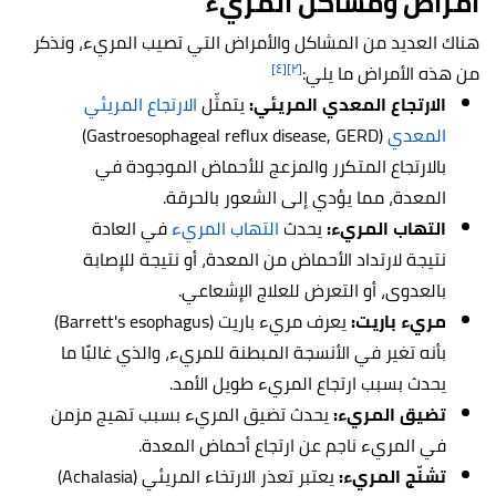
أمراض ومشاكل المريء
هناك العديد من المشاكل والأمراض التي تصيب المريء، ونذكر
[٤]
[٢]
من هذه الأمراض ما يلي:
الارتجاع المعدي المريئي:
يتمثّل
الارتجاع المريئي
المعدي
(Gastroesophageal reflux disease, GERD)
بالارتجاع المتكرر والمزعج للأحماض الموجودة في
المعدة، مما يؤدي إلى الشعور بالحرقة.
التهاب المريء:
يحدث
التهاب المريء
في العادة
نتيجة لارتداد الأحماض من المعدة، أو نتيجة للإصابة
بالعدوى، أو التعرض للعلاج الإشعاعي.
مريء باريت:
يعرف مريء باريت (Barrett's esophagus)
بأنه تغير في الأنسجة المبطنة للمريء، والذي غالبًا ما
يحدث بسبب ارتجاع المريء طويل الأمد.
تضيق المريء:
يحدث تضيق المريء بسبب تهيج مزمن
في المريء ناجم عن ارتجاع أحماض المعدة.
تشنّج المريء:
يعتبر تعذر الارتخاء المريئي (Achalasia)