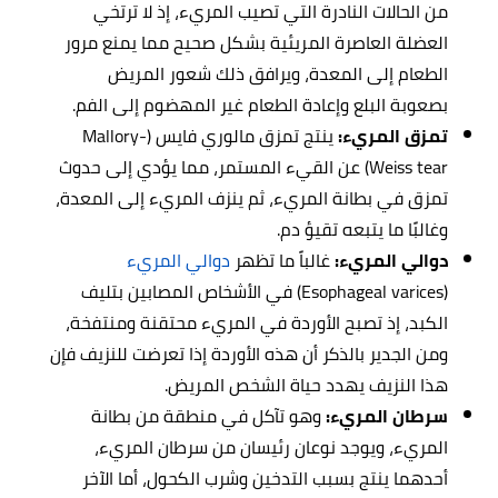
من الحالات النادرة التي تصيب المريء، إذ لا ترتخي
العضلة العاصرة المريئية بشكل صحيح مما يمنع مرور
الطعام إلى المعدة، ويرافق ذلك شعور المريض
بصعوبة البلع وإعادة الطعام غير المهضوم إلى الفم.
تمزق المريء:
ينتج تمزق مالوري فايس (Mallory-
Weiss tear) عن القيء المستمر، مما يؤدي إلى حدوث
تمزق في بطانة المريء، ثم ينزف المريء إلى المعدة،
وغالبًا ما يتبعه تقيؤ دم.
دوالي المريء:
غالباً ما تظهر
دوالي المريء
(Esophageal varices) في الأشخاص المصابين بتليف
الكبد، إذ تصبح الأوردة في المريء محتقنة ومنتفخة،
ومن الجدير بالذكر أن هذه الأوردة إذا تعرضت للنزيف فإن
هذا النزيف يهدد حياة الشخص المريض.
سرطان المريء:
وهو تآكل في منطقة من بطانة
المريء، ويوجد نوعان رئيسان من سرطان المريء،
أحدهما ينتج بسبب التدخين وشرب الكحول، أما الآخر