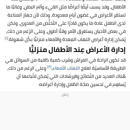
الأطفال، وقد يسبب أيضًا أعراضًا مثل القيء وألم البطن، وغالبًا ما
تستقر الأعراض في غضون أيامٍ معدودة، وذلك لأن جهاز المناعة
لدى الطفل عادة ما يكون قادرًا على التّخلُّص من العدوى، ولكن
في بعض الأحيان يستغرق الأمر وقتًا أطول، وعلى الرّغم من ذلك،
[١]
يُمكن إدارة أعراض التهاب المِعدة والأمعاء منزليًّا بكُل سُهولة.
إدارة الأعراض عِند الأطفال منزليًّا
قد تكون الراحة في الفراش وشرب كمية كافية من السوائل هي
[٢]
الطريقة الأساسيّة لعلاج
التهاب الأمعاء
،
وعلى الرغم من ذلك،
هُناك العديد من النّصائح والإرشادات التي يُمكن لاتّباعها أن
يُساهِم في تحسين صحّة الطّفل وإدارة أعراضه: