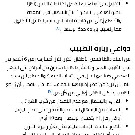
التقليل من استهلاك الطّفل لمُنتجات الألبان (نظرًا
لاحتوائها على اللاكتوز)؛ لأنّ الالتهاب في المعدة
والأمعاء يُقلِّل من قابلية امتصاص جِسم الطّفل لللاكتوز،
[٢]
مما يتسبب بزيادة حدة الإسهال.
دواعي زيارة الطبيب
من الجيّد دائمًا فحص الأطفال الذين تقل أعمارهم عن 6 أشهر من
قبل الطّبيب العام، وخاصّةً إذا كانوا يعانون من أمراض في الجِهاز
الهضمي كما هو الحال في التهاب المِعدة والأمعاء، لأن هذه
الأمراض تزيد من خطر إصابتهم بالجفاف، كما من الأفضل أن يُراجَع
[٧]
الطّبيب إذا كان الطّفل يُعاني من كُل من:
القيء والإسهال مع عدم التمكن من شُرب السّوائل.
المعاناة من الإسهال الشديد والمّتكرر على مدار اليوم،
أو في حال لم يتحسن الإسهال بعد 10 أيام.
ظهور علامات الجفاف عليه، مثل تغيُّر وتيرة التّبوّل
لديه، أو انخفاض عدد مرات الذهاب إلى المرحاض، أو