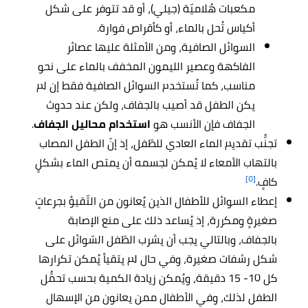
مكعبات هُلاميّة (جيلي)، أو قد تتوفر على شكل
أكياس تُحل بالماء، أو كأقراص فوارة.
السوائل الصافية، ومن الأمثلة عليها عصائر
الفاكهة وعصير الليمون المخفف بالماء على نحو
مناسب، كما تُستخدم السوائل الصافية فقط إن لم
يكن الطفل قد أصيب بالجفاف، ولكن عند حدوث
الجفاف فإن الأنسب هو
استخدام محاليل الجفاف
.
تجنُّب تقديم الماء العادي للطّفل، إذ إنّ الطفل المصاب
بالتهاب الأمعاء لا يُمكن لجسمه أن يمتص الماء بشكلٍ
[٥]
كافٍ.
إعطاء السوائل للأطفال الذين يُعانون من التّقيؤ بجرعاتٍ
صغيرةٍ ومكررة، إذ يُساعد ذلك على منع الإصابة
بالجفاف، وبالتالي يجب أن يشرب الطّفل السّوائل على
شكل رشفات صغيرة، وفي حال لم يتقيأ يُمكن تكرارها
كل 10- 15 دقيقة، ويُمكن زيادة الكمية بحسب تحمُّل
الطفل لذلك، وفي الأطفال ممن يعانون من الإسهال