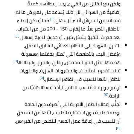
ولكن مع القليل من القيء، يجب إعطائهم كميةً
إضافيةً من السوائل، لأن ذلك يُساعد على تعويض ما تم
[٢]
فقدانه من السوائل أثناء الإسهال،
كما يُمكن إعطاء
الأطفال الأكبر سنًا ما يُقارب 150 - 200 مل من الشراب،
[٦]
بعد حدوث التقيؤ بشكل كبير، أو حدوثٍ لنوبة إسهال.
التدرج بالعودة إلى النظام الغذائي السّابق للطفل،
ويُفضل البدء بالأطعمة التي تمتاز بخفتها وسهولة
[٥]
هضمها، مثل الخبز المحمص، والأرز، والموز، والبطاطا.
تجنب تقديم المثلجات، والمشروبات الغازية، والحلويات
[٥]
للطّفل لأنها تتسبب في تفاقم الإسهال.
توفير جو راحة مُناسب للطّفل ليأخذ قِسطًا كافيًا من
[٥]
الراحة.
تجنُّب إعطاء الطفل الأدوية التي تُصرف دون الحاجة
لوصفة طبية دون استشارة الطبيب، لأنها من الممكن
أن تتسبب في إعاقة عمل الجسم للتخلص من الفيروس.
[٥]