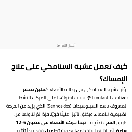
كيف تعمل عشبة السنامكي على علاج
الإمساك؟
تؤثر عشبة السينامكي في بطانة الأمعاء ك
ملين محفز
(Stimulant Laxative)؛ بسبب احتوائها على المركب النشط
المعروف باسم السينوسيدات (Sennosides) الذي يزيد من الحركة
الطّبيعية للأمعاء، ويخلق تأثيرًا ملينًا قويًا. فإذا تمّ تناولها عن
طريق
الفم
عندئذٍ قد
تبدأ حركة الأمعاء في غضون 6-12
ساعة
، أما إذا تمّ استخدامها بصورة
تحاميل
فقد يبدأ
تأثير