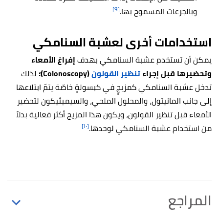
[٩]
وبالجرعات المسموح بها.
استخدامات أخرى لعشبة السنامكي
يمكن أن تستخدم عشبة السنامكي بهدف
إفراغ الأمعاء
وتحضيرها قبل إجراء
تنظير القولون
(Colonoscopy)؛
لذلك
تدخل عشبة السنامكي كمزيجٍ في كبسولةٍ خاصّة يتمّ ابتلاعها
إلى جانب المانيتول، والمحلول الملحي، والسيميثيكون لتحضير
الأمعاء قبل تنظير القولون، ويكون هذا المزيج أكثر فعالية بدلاً
[١٠]
من استخدام عشبة السنامكي لوحدها.
المراجع