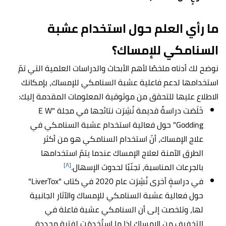
ما رأي العلم حول استخدام عشبة
السنامكي للإمساك؟
نوضح لك أدناه ملخصًا لأهم الأبحاث والدراسات العلمية التي تمّ
استخدامها لدعم فاعلية عشبة السنامكي للإمساك، بإمكانك
الاطلاع عليها للتحقق من موثوقية المعلومات المقدمة إليك:
خَلَصَت دراسةٌ قديمة نُشِرَت نتائجها في مجلة "E W
Godding" حول فعالية استخدام عشبة السنامكي في
علاج الإمساك، أنّ استخدام السنامكي هو من أكثر
الطرق الآمنة لعلاج الإمساك عندما يتمّ استخدامها
[٨]
بالجرعات المناسبة، تجنّبًا لحدوث الإسهال.
في دراسةٍ أخرى نُشِرَت عام 2020 في كتاب "LiverTox"
حول فعالية عشبة السنامكي للإمساك والآثار الجانبية
لها، وتلخصت إلى أن السنامكي عشبة فاعلة في
التخفيف من الإمساك إذا ما استُخدِمَت لفترة محددة