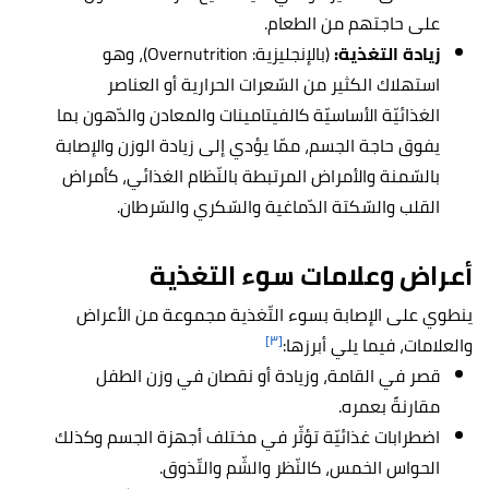
على حاجتهم من الطعام.
زيادة التغذية:
(بالإنجليزية:
Overnutrition
)، وهو
استهلاك الكثير من السّعرات الحرارية أو العناصر
الغذائيّة الأساسيّة كالفيتامينات والمعادن والدّهون بما
يفوق حاجة الجسم، ممّا يؤدي إلى زيادة الوزن والإصابة
بالسّمنة والأمراض المرتبطة بالنّظام الغذائي، كأمراض
القلب والسّكتة الدّماغية والسّكري والسّرطان.
أعراض وعلامات سوء التغذية
ينطوي على الإصابة بسوء التّغذية مجموعة من الأعراض
[٣]
والعلامات، فيما يلي أبرزها:
قصر في القامة، وزيادة أو نقصان في وزن الطفل
مقارنةً بعمره.
اضطرابات غذائيّة تؤثّر في مختلف أجهزة الجسم وكذلك
الحواس الخمس، كالنّظر والشّم والتّذوق.