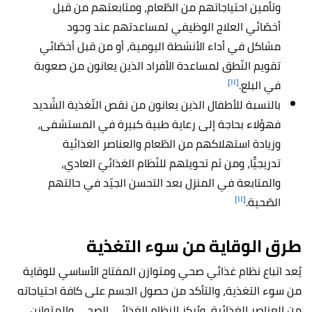
وتأمين احتياجاتهم من الطّعام، ومتابعتهم من قبل
أخصّائي العلاج الوظيفي لمساعدتهم عند وجود
مشاكل في أداء الأنشطة اليومية، أو من قبل أخصّائي
تقويم النّطق لمساعدة الأفراد الذين يعانون من صعوبة
[١١]
في البلع.
بالنسبة للأطفال الذين يعانون من نقص التّغذية الشّديد
فهؤلاء بحاجة إلى رعاية طبية كبيرة في المستشفى،
وزيادة استهلاكهم من الطّعام والعناصر الغذائية
تدريجيًّا، ومن ثم تحويلهم للنّظام الغذائيّ العادي،
والمتابعة في المنزل بعد التحسن الجيّد في حالتهم
[١١]
الصّحية.
طرق الوقاية من سوء التغذية
يُعد اتباع نظام غذائي صحي ومتوازن المفتاح الأساسي للوقاية
من سوء التغذية، والتأكد من حصول الجسم على كافة احتياجاته
من العناصر الغذائية، ويُركز النظام الغذائي الصحي والمتوازن