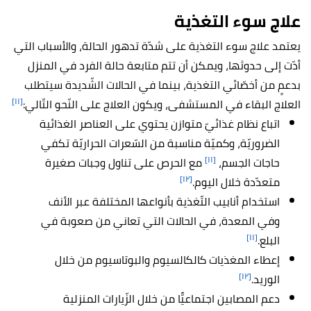
علاج سوء التغذية
يعتمد علاج سوء التغذية على شدّة تدهور الحالة، والأسباب التي
أدّت إلى حدوثها، ويمكن أن تتم متابعة حالة الفرد في المنزل
بدعمٍ من أخصّائي التغذية، بينما في الحالات الشّديدة سيتطلب
[١١]
العلاج البقاء في المستشفى، ويكون العلاج على النّحو التّالي:
اتباع نظام غذائيّ متوازن يحتوي على العناصر الغذائية
الضروريّة، وكميّة مناسبة من السّعرات الحراريّة تكفي
[١١]
حاجات الجسم،
مع الحرص على تناول وجبات صغيرة
[١٢]
متعدّدة خلال اليوم.
استخدام أنابيب التّغذية بأنواعها المختلفة عبر الأنف
وفي المعدة، في الحالات التي تعاني من صعوبة في
[١١]
البلع.
إعطاء المغذيات كالكالسيوم والبوتاسيوم من خلال
[١٢]
الوريد.
دعم المصابين اجتماعيًّا من خلال الزّيارات المنزلية