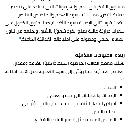
مستوى السّكر في الدّم، والهرمونات التي تساعد على تنظيم
عملية الأيض، مما يسبّب سوء الهضم والامتصاص للعناصر
الغذائية وبالتالي الإصابة بسوء التّغذية، كما يحتوي الكحول على
سعرات حراريّة عالية يمنح الفرد شعورًا بالشّبع، ويمنعه من تناول
[٩]
الطعام الصحي وحصوله على احتياجاته الغذائيّة الكافية.
زيادة الاحتياجات الغذائيّة
تسبّب معظم الحالات المرضية استنفاذًا كبيرًا للطّاقة وفقدان
العناصر الغذائية؛ مما يؤدّي إلى سوء التّغذية، ومن هذه الحالات:
[١٠]
الحمل.
الإصابات والعمليات الجراحية والعدوى.
أمراض الجهاز التّنفسي الانسداديّة، والتي تؤثّر في
عملية الأيض.
الأمراض المزمنة مثل قصور القلب والسّكري.