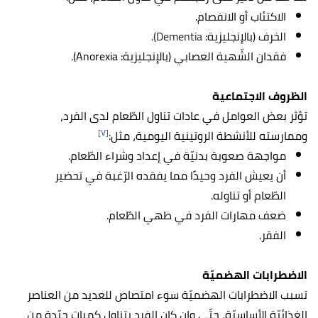
الاكتئاب أو الانفصام.
الخرف (بالإنجليزية:
Dementia).
فقدان الشّهية العصابي (بالإنجليزية: Anorexia).
الظروف الاجتماعية
تؤثر بعض العوامل في عادات تناول الطّعام لدى الفرد،
[٧]
وممارسته للأنشطة الروتينية اليومية، مثل:
مواجهة صعوبة بدنيّة في إعداد وشراء الطّعام.
أن يعيش الفرد وحيدًا مما يفقده الرّغبة في تحضير
الطّعام أو تناوله.
ضعف مهارات الفرد في طهي الطّعام.
الفقر.
الاضطرابات الهضميّة
تسبب الاضطرابات الهضميّة سوء امتصاص للعديد من العناصر
الغذائيّة الأساسيّة، حتّى وإن كان الفرد يتناول كميات جيّدة من