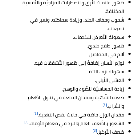
ظهور علامات الأرق والاضطرابت المزاجيّة والنّفسية
المختلفة.
شحوب وجفاف الجلد، وزيادة سماكته، وتغير في
تصبغاته.
سهولة التّعرض للكدمات.
ظهور طفح جلديّ.
آلام في المفاصل.
تورّم اللّسان إضافةً إلى ظهور التّشققات فيه.
سهولة نزف اللثة.
العشى اللّيلي.
زيادة الحساسيّة للضّوء والوهج.
ضعف الشّهية وفقدان المتعة في تناول الطّعام
[٤]
والشّراب.
[٤]
فقدان الوزن خاصّة في حالات نقص التغذية.
[٤]
الشعور بالضّعف العام والبرد في معظم الأوقات.
[٤]
ضعف التّركيز.