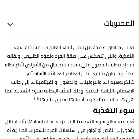
المحتويات
تعاني مناطق عديدة من شتّى أنحاء العالم من مشكلة سوء
التّغذية، والتي تنعكس على صحّة الفرد ونموّه الطّبيعي وبقائه
حيًّا؛ إذ يتطلّب الحصول على جسد سليم خالٍ من الأمراض اتّباع نظام
غذائيّ متوازن يحتوي على العناصر الغذائيّة الأساسيّة،
كالكربوهيدرات، والبروتينات، والدهون، والفيتامينات، إلى جانب
الاهتمام باللّياقة البدنيّة؛ وذلك لتجنّب الإصابة بسوء التّغذية، فما
[١]
هي هذه المشكلة؟ وما أسبابها وطرق علاجها؟
سوء التغذية
يُعرف مصطلح سوء التّغذية (بالإنجليزية:
Malnutrition)
بأنه اختلال
يؤدي إلى نقص أو تجاوز في استهلاك الفرد للسّعرات الحرارية أو
العناصر الغذائيّة، ممّا يؤدي إلى ظهور مشاكل في النّمو