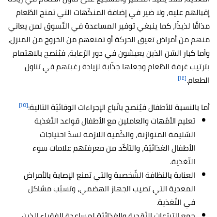
إقبالهم عليه، ولا ضير في إضافة المنكّهات التي تمنح الطّعام
مذاقًا لذيذًا، كما ينبغي توفير المساعدة في التّسوق لمن يعاني
منهم من أمراض تعيق الحركة أو تمنعهم من الخروج من المنزل،
وأما كبار السّن الذين يعيشون في دور الرّعاية، فيُنصح بالاهتمام
بترتيب غرفة الطّعام وجعلها جذّابة لزيادة رغبتهم في تناول
[١٤]
الطعام.
[١٥]
أما بالنسبة للأطفال فيُنصح باتّباع الإجراءات الوقائيّة التالية:
تعليم الأمّهات والعاملين مع الأطفال قواعد التّغذية
السّليمة المتوازنة، والكّمية اللازمة لسدّ احتياجات
الأطفال الغذائيّة، والتأكّد من معرفتهم علامات سوء
التّغذية.
العناية بالنظافة الشّخصية والتي تمنع الإصابة بالأمراض
المعدية التي تصيب الجهاز الهضمي، وتسبّب مشاكل
في التّغذية.
جمع التبرّعات النّقدية والغذائيّة لمساعدة الفقراء الذين