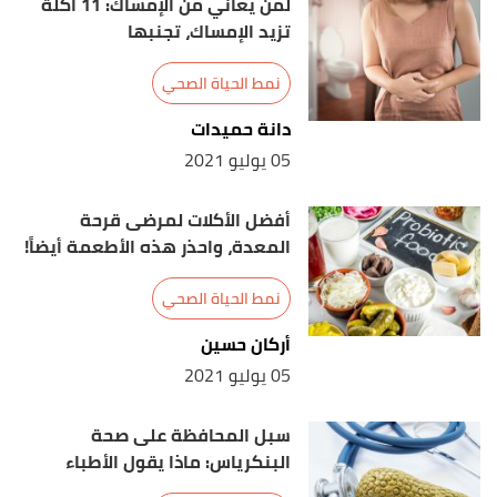
لمن يعاني من الإمساك: 11 أكلة
27/3/2021. Edited.
تزيد الإمساك، تجنبها
أ
ب
^
نمط الحياة الصحي
أ
ب
,
nhsinform
, 8/9/2020, Retrieved
"Malnutrition"
^
دانة حميدات
17/4/2021. Edited.
05 يوليو 2021
John E. Morley (1/1/2020),
is a deficiency of,greatly
↑
increased need for calories. "Undernutrition"
,
أفضل الأكلات لمرضى قرحة
msdmanuals
, Retrieved 16/4/2021. Edited.
المعدة، واحذر هذه الأطعمة أيضاً!
"Five Ways for Reducing Child Malnutrition in
↑
نمط الحياة الصحي
India"
,
savethechildren
, 7/8/2017, Retrieved
أركان حسين
27/3/2021. Edited.
05 يوليو 2021
سبل المحافظة على صحة
البنكرياس: ماذا يقول الأطباء