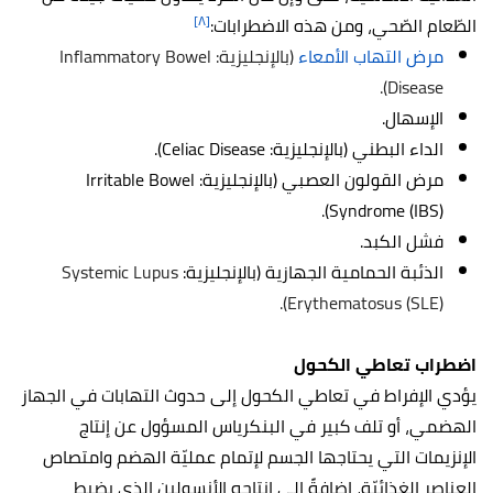
[٨]
الطّعام الصّحي، ومن هذه الاضطرابات:
مرض التهاب الأمعاء
(بالإنجليزية: Inflammatory Bowel
Disease).
الإسهال.
الداء البطني (بالإنجليزية: Celiac Disease).
مرض القولون العصبي (بالإنجليزية: Irritable Bowel
Syndrome (IBS)).
فشل الكبد.
الذئبة الحمامية الجهازية (بالإنجليزية:
Systemic Lupus
Erythematosus (SLE)).
اضطراب تعاطي الكحول
يؤدي الإفراط في تعاطي الكحول إلى حدوث التهابات في الجهاز
الهضمي، أو تلف كبير في البنكرياس المسؤول عن إنتاج
الإنزيمات التي يحتاجها الجسم لإتمام عمليّة الهضم وامتصاص
العناصر الغذائيّة، إضافةً إلى إنتاجه الأنسولين الذي يضبط