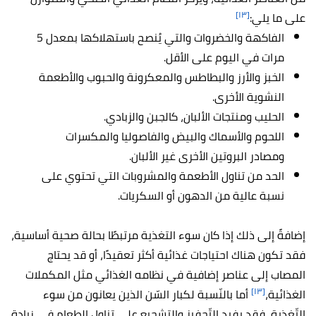
[١٣]
على ما يلي:
الفاكهة والخضروات والتي يُنصح باستهلاكها بمعدل 5
مرات في اليوم على الأقل.
الخبز والأرز والبطاطس والمعكرونة والحبوب والأطعمة
النشوية الأخرى.
الحليب ومنتجات الألبان، كالجبن والزبادي.
اللحوم والأسماك والبيض والفاصوليا والمكسرات
ومصادر البروتين الأخرى غير الألبان.
الحد من تناول الأطعمة والمشروبات التي تحتوي على
نسبة عالية من الدهون أو السكريات.
إضافةً إلى ذلك إذا كان سوء التغذية مرتبطًا بحالة صحية أساسية،
فقد تكون هناك احتياجات غذائية أكثر تعقيدًا، أو قد يحتاج
المصاب إلى عناصر إضافية في نظامه الغذائي مثل المكملات
[١٣]
الغذائية،
أما بالنّسبة لكبار السّن الذين يعانون من سوء
التّغذية، فقد يفيد التّحفيز والتشجيع على تناول الطعام في زيادة