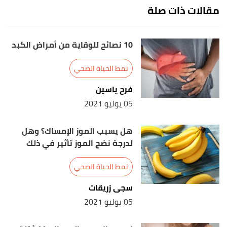
27/3/2021. Edited.
مقالات ذات صلة
Yvette Brazier (3/1/2020),
"Malnutrition: What
↑
you need to know"
,
medicalnewstoday
, Retrieved
10 نصائح للوقاية من أمراض الكبد
27/3/2021. Edited.
نمط الحياة الصحي
↑
فرح ياسين
↑
05 يوليو 2021
Deborah Leader (17/8/2020),
"An Overview of
↑
هل يسبب الموز الإمساك؟ وهل
Malnutrition"
,
verywellhealth
, Retrieved 27/3/2021.
لدرجة نضج الموز تأثير في ذلك
Edited.
نمط الحياة الصحي
↑
سجى زريقات
↑
05 يوليو 2021
أ
ب
ت
ث
ج
,
nhs
, 7/2/2020, Retrieved
"treatment"
^