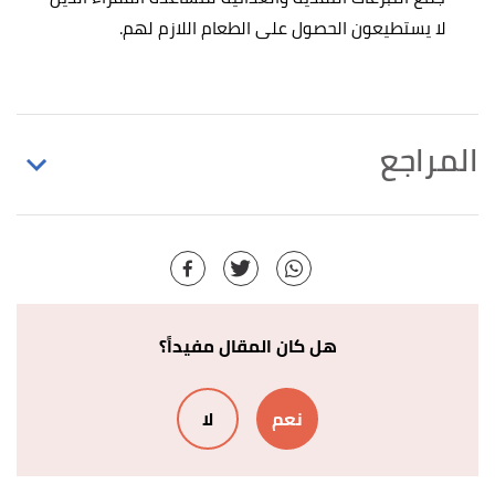
لا يستطيعون الحصول على الطعام اللازم لهم.
المراجع
,
nursingtimes
, 20/5/2009,
"malnutrition"
↑
Retrieved 27/3/2021. Edited.
,
who
, 15/4/2020, Retrieved
"Malnutrition"
↑
27/3/2021. Edited.
هل كان المقال مفيداً؟
,
hopkinsmedicine
, Retrieved
"malnutrition"
↑
نعم
لا
27/3/2021. Edited.
أ
ب
ت
ث
ج
,
nhs
, 7/2/2020, Retrieved
"symptoms"
^