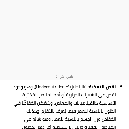
نقص التغذية:
(بالإنجليزية: Undernutrition)، وهو وجود
نقص في السّعرات الحرارية أو أحد العناصر الغذائية
الأساسية كالفيتاميانات والمعادن، ويتضمّن انخفاضًا في
الطّول بالنسبة للعمر فيما يُعرف بالتّقزم، وكذلك
انخفاض وزن الجسم بالنّسبة للعمر، وهو شائع في
المناطق الفقيرة والتي لا يستطيع أفرادها الحصول