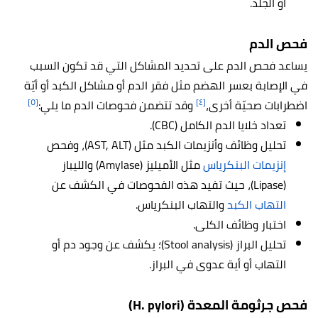
أو الجلد.
فحص الدم
يساعد فحص الدم على تحديد المشاكل التي قد تكون السبب
في الإصابة بعسر الهضم مثل فقر الدم أو مشاكل الكبد أو أيّة
[٥]
[٤]
اضطرابات صحيّة أخرى،
وقد تتضمن فحوصات الدم ما يلي:
تعداد خلايا الدم الكامل (CBC).
تحليل وظائف وأنزيمات الكبد مثل (AST, ALT)، وفحص
إنزيمات البنكرياس
مثل الأميليز (Amylase) والليباز
(Lipase)، حيث تفيد هذه الفحوصات في الكشف عن
التهاب الكبد
والتهاب البنكرياس.
اختبار وظائف الكلى.
تحليل البراز (Stool analysis)؛ يكشف عن وجود دم أو
التهاب أو أية عدوى في البراز.
فحص جرثومة المعدة (H. pylori)