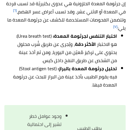
إن جرثومة المعدة الحلزونية هي عدوى بكتيريّة قد تسبب قرحة
[٦]
في المعدة أو الاثني عشر، وقد تسبب أعراض عسر الهضم،
وتتضمن الفحوصات المستخدمة للكشف عن جرثومة المعدة ما
[٧]
يلي:
اختبار التنفس لجرثومة المعدة:
(Urea breath test):
هو الاختبار
الأكثر دقة
، ويُجرى عن طريق شُرب محلول
يحتوي على تركيز مُعيّن من اليوريا، ومن ثم أخذ عينة
من الشخص عن طريق النفخ داخل كيس.
تحليل جرثومة المعدة بالبراز:
(Stool antigen test)
فيه يقوم الطبيب بأخذ عينة من البراز للبحث عن جرثومة
المعدة فيها.
وجود عوامل خطر
تشير إلى احتمالية
يطلب الطبيب