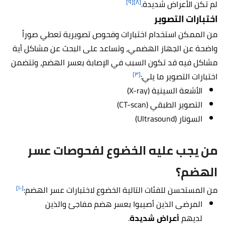
[٩]
[٨]
لم تكن الأعراض شديدة.
اختبارات التصوير
من الممكن استخدام اختبارات وفحوص تصويرية تعطي صوراً
واضحة عن الجهاز الهضمي، وتساعد على البحث عن مشاكل أية
مشاكل فيه قد تكون السبب في الإصابة بعسر الهضم، وتتضمن
[٣]
اختبارات التصوير ما يلي:
الأشعة السينية (X-ray)
التصوير الطبقي (CT-scan)
السونار (Ultrasound)
من يجب عليه الخضوع لفحوصات عسر
الهضم؟
[١٠]
من المستحسن للفئات التالية الخضوع لاختبارات عسر الهضم:
المرضى الذين أصيبوا بعسر هضم مفاجئ والذين
لديهم
أعراض شديدة
.