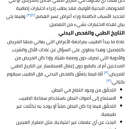
كان هناك أي مخاوف في التاريخ الطبي الخاص بالمريض، أو في
الفحوصات البدنية الأولية، فقد يطلب إجراء اختبارات إضافية
[٣]
[٢]
لتحديد الأسباب الكامنة وراء أعراض عسر الهضم،
وفيما يلي
بيان لهذه الاختبارات بشيء من التفصيل:
التاريخ الطبي والفحص البدني
عادة ما يبدأ الطبيب بمراجعة الأعراض التي يعاني منها المريض
بالتفصيل؛ وهذا ينطوي على السؤال عن عادات الأكل والشرب،
والأدوية التي تصرف دون وصفة طبيّة، وإذا كان المريض من
المدخنين أم لا، بالطبع دون إغفال الاستفسار عن التاريخ الطبي
[٣]
للمريض،
أمّا فيما يتعلّق بالفحص البدني، فإن الطبيب سيقوم
[٣]
بالتالي:
التحقّق من وجود انتفاخ في البطن.
الاستماع إلى أصوات البطن باستخدام سماعة الطبيب.
التحقّق فيما إذا كان البطن صلباً أو يوجد به تكتّلات غير
طبيعية.
البحث عن أي علامات غير اعتيادية، مثل اصفرار العينين