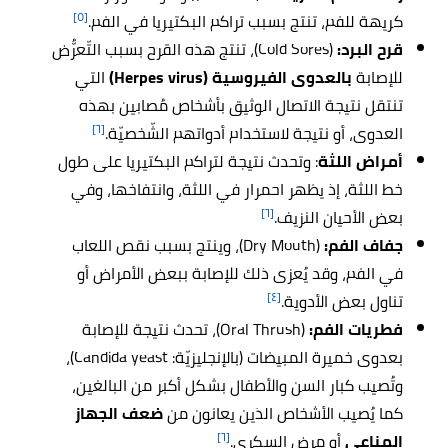
[٥]
كريهة للفم، تنتج بسبب تراكم البكتيريا في الفم.
قرح البرد:
(Cold Sores)، تنتج هذه القرح بسبب التّعرُّض
للإصابة
بالعدوى الفيروسية (Herpes virus)
التي
تنتقل نتيجة الاتصال الوثيق بأشخاص مُصابين بهذه
[٦]
العدوى، أو نتيجة لاستخدام أدواتهم الشّخصيّة.
أمراض اللثة
: وتحدث نتيجة لتراكم البكتيريا على طول
خط اللثة، إذ يظهر احمرار في اللثة، وانتفاخها، وفي
[٦]
بعض الأحيان النزيف.
جفاف الفم:
(Dry Mouth)، وينتج بسبب نقص اللعاب
في الفم، وقد يُعزى ذلك للإصابة ببعض الأمراض أو
[٤]
تناول بعض الأدوية.
فطريات الفم:
(Oral Thrush)، تحدث نتيجة للإصابة
بعدوى خميرة المبيضات (بالإنجليزيّة: Candida yeast)،
وتُصيب كبار السن والأطفال بشكل أكبر من البالغين،
كما يُصيب الأشخاص الذين يعانون من
ضعف الجهاز
[٦]
المناعي
أو مرض السكري.