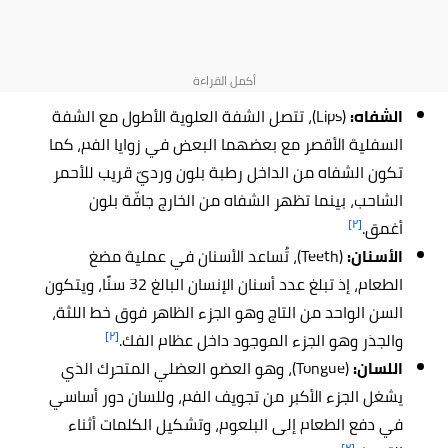
الشفاه:
(Lips)، تتصل الشفة العلوية الأطول مع الشفة
السفلية الأقصر مع بعضهما البعض في زوايا الفم، كما
تكون الشفاه من الداخل رطبة بلون ورديّ قريب للأحمر
الشاحب، بينما تظهر الشفاه من الخارج جافّة بلون
[٢]
أغمق.
الأسنان:
(Teeth)، تُساعد الأسنان في عملية مضغ
الطعام، إذ تبلغ عدد أسنان الإنسان البالغ 32 سنًا، ويتكون
السن الواحد من التاج وهو الجزء الظاهر فوق خط اللثة،
[٢]
والجذر وهو الجزء الموجود داخل عظام الفك.
اللسان:
(Tongue)، وهو العضو العضلي المتحرك الذي
يشغل الجزء الأكبر من تجويف الفم، وللسان دور أساسي
في دفع الطعام إلى البلعوم، وتشكيل الكلمات أثناء
[٢]