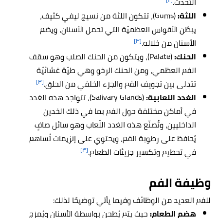
التحدث.
اللثة:
(Gums)، تتكون اللثة من نسيج ليفي كثيف،
يبطّن الأقواس العظميّة التي تحمل الأسنان، ويضم
[٣]
الأسنان من خلاله.
الحنك:
(Palate)، ويتكون من الحنك الصلب وهو سقف
الفم العظمي، ومن الحنك الرخو وهي طيّة غشائيّة
[٣]
تتدلى بين تجويف الفم والجزء الخلفي من الحلق.
الغدد اللعابية:
(Salivary Glands)، تتواجد هذه الغدد
في أماكن مختلفة حول الفم بما في ذلك الخدين
الداخليين، وتُصنّع هذه الغدد اللّعاب وهو سائل صافٍ
يُحافظ على رطوبة الفم، ويحتوي على إنزيمات تُساهم
[٣]
في تحطيم وتكسير جزيئات الطعام.
وظيفة الفم
للفم العديد من الوظائف وفيما يأتي توضيحًا لذلك:
هضم الطعام:
حيث يتم يُطحن بواسطة الأسنان ويُمزج