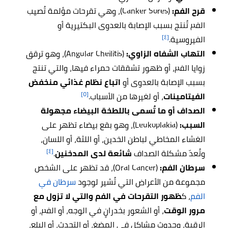
قرح الفم:
(Canker Sores)، وهي تقرحات مؤلمة تُصيب
الفم تُنتج بسبب الإصابة بالعدوى البكتيرية أو
[٤]
الفيروسية.
التهاب الشفاه الزاوي:
(Angular Cheilitis)، وهو ترقق
زوايا الفم، أو ظهور تشققات حمراء فيها، والتي تنتج
بسبب الإصابة بالعدوى أو
اتباع نظام غذائي منخفض
[٥]
الفيتامينات
، أو لغيرها من الأسباب.
الصداف أو ما تُسمى باللطخة البيضاء مجهولة
السبب:
(Leukoplakia)، وهو بقع بيضاء تظهر على
الغشاء المخاطي لباطن الخدين، أو اللثة، أو اللسان،
[٤]
وتُعدّ مشكلة الصداف
شائعة لدى المدخنين
.
سرطان الفم:
(Oral Cancer)، قد تظهر على الشخص
مجموعة من الأعراض التي تُشير لوجود
سرطان في
الفم
، ك
ظهور التقرحات في الفم والتي لا تزول مع
مرور الوقت
، أو الشعور بخدرانٍ في الوجه، أو الفم، أو
الرقبة، وحدوث مشاكل في المضغ، أو التحدث، أو البلع،