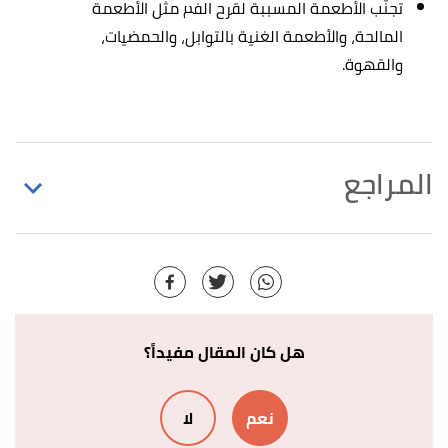
تجنّب الأطعمة المسببة لقرح الفم مثل الأطعمة
المالحة، والأطعمة الغنية بالتوابل، والحمضيات،
والقهوة.
المراجع
,
britannica
, Retrieved 28/2/2021. Edited.
"Mouth"
↑
أ
ب
ت
Apostolos Christopoulos (11/9/2015),
^
"Mouth Anatomy"
,
emedicine.medscape
, Retrieved
28/2/2021. Edited.
هل كان المقال مفيداً؟
أ
ب
ت
ث
ج
,
betterhealth.vic
, Retrieved
"Mouth"
^
نعم
لا
28/2/2021. Edited.