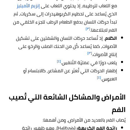
مع اللعاب لترطيبه، إذ يحتوي اللعاب على
إنزيم الأميليز
الذي يُساعد على تحطيم الكربوهيدرات إلى سكريات، ثم
تبدأ حركات اللسان بدفع الطعام الرطب للجزء الخلفي من
[٣]
الفم لابتلاعها.
الكلام
، إذ تُساعد حركات اللسان والشفتين على تشكيل
الأصوات، كما يُساعد كُل من الحنك الصلب والرخو على
[٣]
إنتاج الأصوات.
[٤]
يلعب دورًا في عمليّة التّنفس.
إظهار الحركات التي تُعبّر عن المشاعر، كالابتسام أو
[٤]
العبوس.
الأمراض والمشاكل الشائعة التي تُصيب
الفم
يُصاب الفم بالعديد من الأمراض، ومن أهمها:
رائحة الفم الكريهة:
(Halitosis)، وهو ظهور رائحة