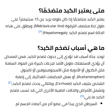
متى يعتبر الكبد متضخمًا؟
يعتبر الكبد متضخمًا إذا كان طوله يزيد عن 15 سنتيمتراً على
طول خط منتصف الترقوة (Midclavicular line)، ويطلق على هذه
[٣]
الحالة اسم تضخم الكبد Hepatomegaly).
ما هي أسباب تضخم الكبد؟
توجد عدّة أسباب قد تؤدي إلى حدوث تضخم الكبد، فمن الممكن
أن يؤدي الاستهلاك طويل الأمد لجرعات كبيرة من المواد السامة
مثل الكحول أو الأدوية مثل الأسيتومينوفين أو تالينول
(Acetaminophen)، أو بعض المكملات الغذائية، إلى إصابة
[٤]
الشخص بتليف الكبد (Cirrhosis)، وبالتالي يحدث تضخم الكبد،
وتشمل الأمراض والحالات الطبية الأخرى التي قد تسبب تضخم
[٥]
الكبد ما يلي:
السرطان الذي يبدأ في عضو آخر من أعضاء الجسم ثم