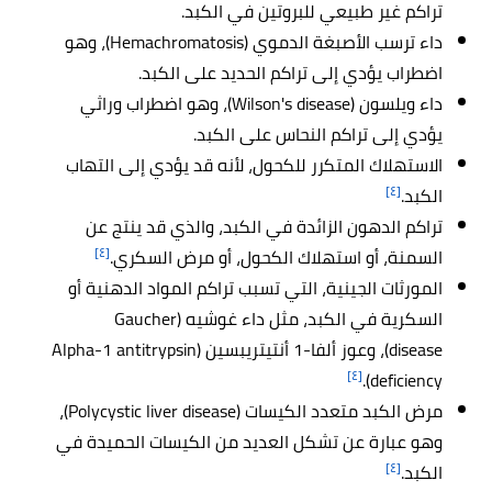
تراكم غير طبيعي للبروتين في الكبد.
داء ترسب الأصبغة الدموي (Hemachromatosis)، وهو
اضطراب يؤدي إلى تراكم الحديد على الكبد.
داء ويلسون (Wilson's disease)، وهو اضطراب وراثي
يؤدي إلى تراكم النحاس على الكبد.
الاستهلاك المتكرر للكحول، لأنه قد يؤدي إلى التهاب
[٤]
الكبد.
تراكم الدهون الزائدة في الكبد، والذي قد ينتج عن
[٤]
السمنة، أو استهلاك الكحول، أو مرض السكري.
المورثات الجينية، التي تسبب تراكم المواد الدهنية أو
السكرية في الكبد، مثل داء غوشيه (Gaucher
disease)، وعوز ألفا-1 أنتيتريبسين (Alpha-1 antitrypsin
[٤]
deficiency).
مرض الكبد متعدد الكيسات (Polycystic liver disease)،
وهو عبارة عن تشكل العديد من الكيسات الحميدة في
[٤]
الكبد.