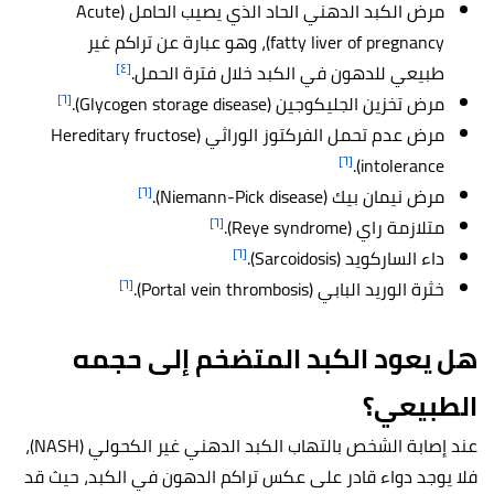
مرض الكبد الدهني الحاد الذي يصيب الحامل (Acute
fatty liver of pregnancy)، وهو عبارة عن تراكم غير
[٤]
طبيعي للدهون في الكبد خلال فترة الحمل.
[٦]
مرض تخزين الجليكوجين (Glycogen storage disease).
مرض عدم تحمل الفركتوز الوراثي (Hereditary fructose
[٦]
intolerance).
[٦]
مرض نيمان بيك (Niemann-Pick disease).
[٦]
متلازمة راي (Reye syndrome).
[٦]
داء الساركويد (Sarcoidosis).
[٦]
خثرة الوريد البابي (Portal vein thrombosis).
هل يعود الكبد المتضخم إلى حجمه
الطبيعي؟
عند إصابة الشخص بالتهاب الكبد الدهني غير الكحولي (NASH)،
فلا يوجد دواء قادر على عكس تراكم الدهون في الكبد، حيث قد