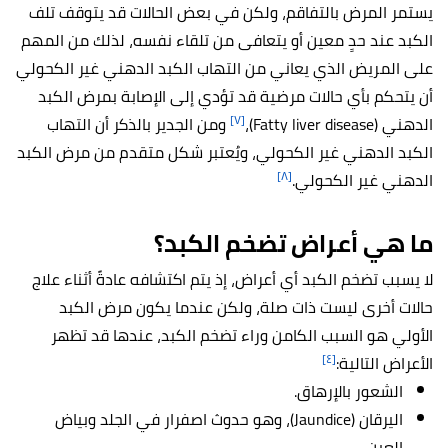
يستمر المرض بالتفاقم، ولكن في بعض الحالات قد يتوقف تلف
الكبد عند حدٍ معين أو يتعافى من تلقاء نفسه، لذلك من المهم
على المريض الذي يعاني من التهاب الكبد الدهني غير الكحولي
أن يتحكم بأي حالات مرضية قد تؤدي إلى الإصابة بمرض الكبد
[٧]
الدهني (Fatty liver disease)،
ومن الجدير بالذكر أن التهاب
الكبد الدهني غير الكحولي، ويُعتبر شكل متقدم من مرض الكبد
[٨]
الدهني غير الكحولي.
ما هي أعراض تضخم الكبد؟
لا يسبب تضخم الكبد أي أعراض، إذ يتم اكتشافه عادةً أثناء علاج
حالات أخرى ليست ذات صلة، ولكن عندما يكون مرض الكبد
الأولي هو السبب الكامن وراء تضخم الكبد، عندها قد تظهر
[٤]
الأعراض التالية:
الشعور بالإرهاق.
اليرقان (Jaundice)، وهو حدوث اصفرار في الجلد وبياض
العين.