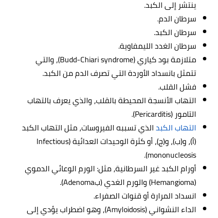
ينتشر إلى الكبد.
سرطان الدم.
سرطان الكبد.
سرطان الغدد الليمفاوية.
متلازمة بود كياري (Budd-Chiari syndrome)، والتي
تتمثل بانسداد الأوردة التي تصرف الدم من الكبد.
فشل القلب.
التهاب الأنسجة المحيطة بالقلب، والذي يعرف بالتهاب
التامور (Pericarditis).
التهاب الكبد
الذي تسببه الفيروسات، مثل التهاب الكبد
(أ)، و(ب)، و(ج)، أو كثرة الوحيدات العدائية (Infectious
mononucleosis).
أورام الكبد غير السرطانية، مثل: الورم الوعائي الدموي
(Hemangioma) والورم الغدي (بAdenoma).
انسداد المرارة أو قنوات الصفراء.
الداء النشواني (Amyloidosis)، وهو اضطراب يؤدي إلى