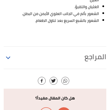
الغثيان والتقيؤ.
الشعور بألم في الجانب العلوي الأيمن من البطن.
الشعور بالشبع السريع بعد تناول الطعام.
المراجع
,
"Anatomy and Function of the Liver"
↑
www.medicinenet.com
, Retrieved 2/4/2021. Edited.
"Evaluation of the Size, Shape, and Consistency of
↑
the Liver"
,
www.ncbi.nlm.nih.gov
, Retrieved
هل كان المقال مفيداً؟
2/4/2021. Edited.