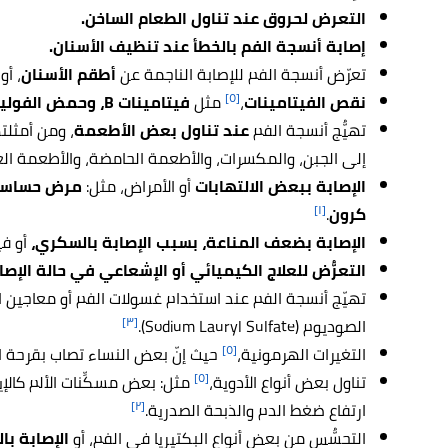
التعرض لحروق عند تناول الطعام الساخن.
إصابة أنسجة الفم بالخطأ عند تنظيف الأسنان.
تعرّض أنسجة الفم للإصابة الناجمة عن
أطقم الأسنان
، أو
[٥]
نقص الفيتامينات
،
مثل
فيتامينات B، وحمض الفوليك
تهيُّج أنسجة الفم
عند تناول بعض الأطعمة
، ومن أمثلته
إلى الجبن، والمكسرات، والأطعمة الحامضة، والأطعمة الغني
الإصابة ببعض الالتهابات
أو الأمراض، مثل:
مرض حساسي
[١]
كرون
.
الإصابة بضعف المناعة، بسبب الإصابة بالسكري،
أو ف
التعرُّض للعلاج الكيميائي أو الإشعاعي في حالة الإص
تهيّج أنسجة الفم عند استخدام غسولات الفم أو معاجين 
[٣]
الصوديوم (Sodium Lauryl Sulfate).
[٥]
التغيرات الهرمونية،
حيث إنّ بعض النساء تصاب بقرحة ال
[٥]
تناول بعض أنواع الأدوية،
مثل: بعض مسكِّنات الألم كالإي
[٢]
ارتفاع ضغط الدم والذبحة الصدرية.
التحسُّس من بعض أنواع البكتيريا في الفم، أو
الإصابة بال