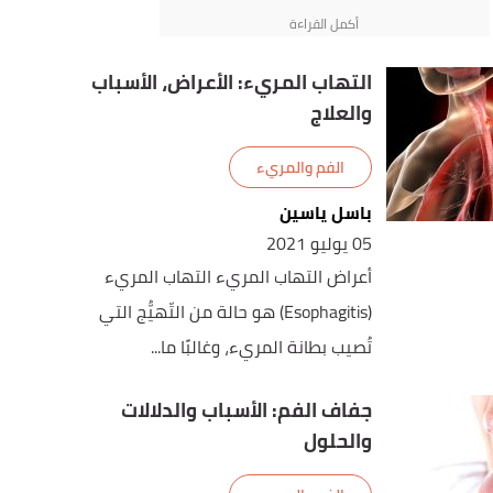
التهاب المريء: الأعراض، الأسباب
والعلاج
الفم والمريء
باسل ياسين
05 يوليو 2021
أعراض التهاب المريء التهاب المريء
(Esophagitis) هو حالة من التّهيُّج التي
تُصيب بطانة المريء، وغالبًا ما...
جفاف الفم: الأسباب والدلالات
والحلول