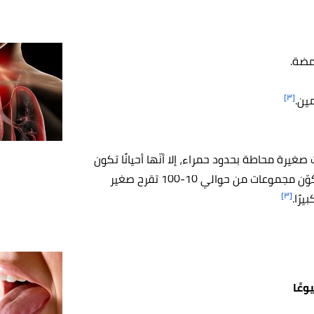
امضة.
[٣]
ين.
صغيرة محاطة بحدود حمراء، إلا أنّها أحيانًا تكون
كبيرة وعميقة داخل أنسجة الفم، وفي بعض الحالات النادرة تكوّن مجموعات من حوالي 10-100 تقرح صغير
[٣]
رًا.
وعًا