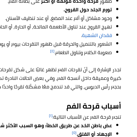
ظهور
قرحة واحدة مؤلمة أو أكثر
على بطانة الفم.
تورم الجلد حول القروح.
وجود مشاكل أو ألم عند المضغ، أو عند تنظيف الأسنان.
تهيج القروح عند تناول الأطعمة المالحة، أو الحارة، أو الح
فقدان الشهية
.
الشعور بالتنميل والحرقة قبل ظهور التقرحات بيوم أو يوم
[٤]
صعوبة الكلام وتناول الطعام.
تجدر الإشارة إلى أنّ تقرحات الفم تظهر غالبًا على شكل تقرحات 
بحجم رأس الدبوس، والتي قد تندمج معًا مشكّلة تقرحًا واحدًا كبي
أسباب قرحة الفم
[١]
تنجم قرحة الفم عن الأسباب التالية:
عض
باطن الخد عن طريق الخطأ
: وهو
السبب الأكثر شي
[٥]
الإجهاد أو القلق
.