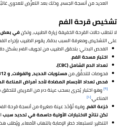
العديد من أنسجة الجسم، وذلك بعد التعرُّض للعدوى غالبًا.
تشخيص قرحة الفم
لا تتطلب حالات القرحة الخفيفة زيارة الطبيب، ولكن
في بعض ال
على التشخيص ومعرفة السبب بدقة، يقوم الطبيب بإجراء الفحو
الفحص البدني: بتحقق الطبيب من تجويف الفم بشكل دقيق،
اختبار مسحة الفم
.
تعداد الدم الشامل (CBC).
فحوصات للتحقُّق من
مستويات الحديد، والفولات، و B12.
فحص تعداد الأجسام المضادة لأحد أمراض المناعة الذ
[٩]
وهو اختبار يُجرى بسحب عينة دم من المريض للتحقق من
[١٠]
المناعي.
خزعة الفم
، وفيه تُؤخَذ عينة صغيرة من أنسجة قرحة الفم
تكن نتائج الاختبارات الأولية حاسمة في تحديد سبب
ال
التنظير: لاستبعاد خطر الإصابة بالتهاب الأمعاء، ويُطلب ه