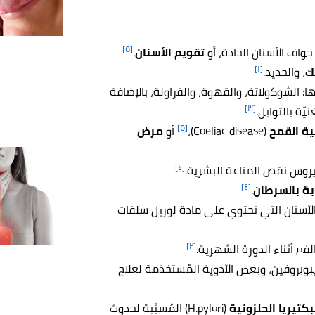
[٥]
 حواف الأسنان الحادة، أو
تقويم الأسنان
.
[١]
، والحديد.
ا: الشوكولاتة، والقهوة، والفراولة، بالإضافة
[٣]
ّة بالتوابل.
[٥]
ة القمح
(Coeliac disease)،
أو
مرض
[٤]
يروس نقص المناعة البشرية.
[٤]
ابة بالسرطان
.
الأسنان التي تحتوي على مادة لوريل سلفات
[٢]
فم أثناء الدورة الشهرية.
بوبروفين، وبعض الأدوية المُستخدَمة لعلاج
بكتيريا الحلزونية
(H.pylori) المُسبِّبة لحدوث