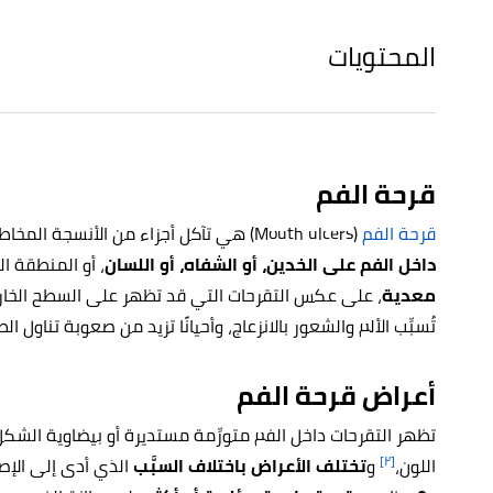
المحتويات
قرحة الفم
قرحة الفم
(Mouth ulcers) هي تآكل أجزاء من الأنسجة المخاطية التي تغطي باطن الفم، وتظهر هذه التقرحات
داخل الفم على الخدين، أو الشفاه، أو اللسان
، أو المنطقة ا
معدية
، على عكس التقرحات التي قد تظهر على السطح الخارج
تُسبِّب الألم والشعور بالانزعاج، وأحيانًا تزيد من صعوبة تناول الط
أعراض قرحة الفم
تظهر التقرحات داخل الفم متورِّمة مستديرة أو بيضاوية الشكل،
[٢]
اللون،
و
تختلف الأعراض باختلاف السبَّب
الذي أدى إلى الإصا