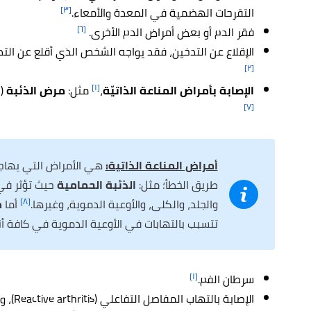
[٣]
التقرحات الهضمية في المعدة والأمعاء.
[٦]
فقر الدم أو بعض أمراض الدم الأخرى.
الإقلاع عن التدخين، فقد يواجه الشخص الذي أقلع عن الت
[٢]
[١]
الإصابة بأمراض المناعة الذاتيّة
،
مثل:
مرض الذئبة
(SLE)، و
[٧]
أمراض المناعة الذاتية:
هي الأمراض التي يهاجم
طريق الخطأ؛ مثل:
الذئبة الحمامية
حيث تؤثر في
[٨]
والجلد، والكلى، والأوعية الدموية، وغيرها.
أما
م
تتسبب بالتهابات في الأوعية الدموية في كافة أن
[١]
سرطان الفم.
الإصابة