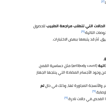
[٢]
حالات التي تتطلب مراجعة الطبيب
للحصول
[٩]
صات التالية:
 ثمّ قد يتبعها ببعض الاختبارات.
اتية
(antibody count) مثل حساسية القمح،
 وجود الأجسام المضادة التي ينتجها الجهاز
، والأنسجة المجاورة لها، وذلك في حال
لم
[٩]
إصابة.
[٩]
ذا الفحص في حالات نادرة.