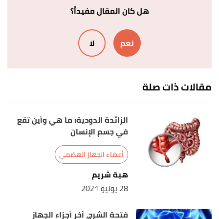
Edited.
هل كان المقال مفيداً؟
,
my.clevelandclinic
, Retrieved
"Digestive System"
↑
نعم
لا
18/3/2024. Edited.
مقالات ذات صلة
الزائدة الدودية: ما هي وأين تقع
في جسم الإنسان
أعضاء الجهاز الهضمي
هبة شريم
28 يوليو 2021
فتحة الشرج، آخر أجزاء الجهاز