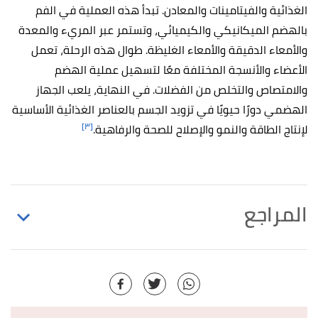
الغذائية والفيتامينات والمعادن. تبدأ هذه العملية في الفم
بالهضم الميكانيكي والكيميائي، وتستمر عبر المريء والمعدة
والأمعاء الدقيقة والأمعاء الغليظة. طوال هذه الرحلة، تعمل
الأعضاء والأنسجة المختلفة معًا لتسهيل عملية الهضم
والامتصاص والتخلص من الفضلات. في النهاية، يلعب الجهاز
الهضمي دورًا حيويًا في تزويد الجسم بالعناصر الغذائية الأساسية
[٣]
لإنتاج الطاقة والنمو والإصلاح للصحة والرفاهية.
المراجع
,
niddk
,
"Your Digestive System & How it Works"
↑
Retrieved 18/3/2024. Edited.
,
NCI
, Retrieved 18/3/2024.
"gastrointestinal tract"
↑