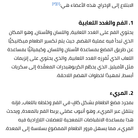
[٢]
[١]
الابتلاع إلى الإخراج. هذه الأعضاء هي:
1. الفم والغدد اللعابية
يحتوي الفم على الغدد اللعابية، واللسان والأسنان، وهو المكان
الذي تبدأ فيه عملية الهضم، حيث يتم تكسير الطعام ميكانيكيًّا
عن طريق المضغ بمساعدة الأسنان واللسان، وكيميائيًّا بمساعدة
اللعاب الذي تُفرِزه الغدد اللعابية، والذي يحتوي على إنزيمات
مثل الأميليز، الذي يحطّم الكربوهيدرات المعقّدة إلى سكريات
أبسط، تمهيدًا لخطوات الهضم اللاحقة.
2. المريء
بمجرد مضغ الطعام بشكل كافٍ في الفم وخلطه باللعاب، فإنه
ينتقل عبر المريء، وهو أنبوب عضلي يربط الفم بالمعدة، ويحدث
هذا بمساعدة الانقباضات التمعجية للعضلات اللاإرادية فيه
المريء، مما يسهل مرور الطعام الممضوغ بسلاسة إلى المعدة.