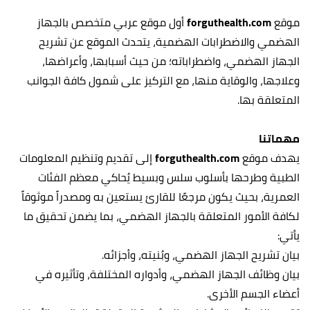
موقع
forguthealth.com
أول موقع عربي متخصص بالجهاز
الهضمي والاضطرابات الهضمية، يتحدث الموقع عن تشريح
الجهاز الهضمي، واضطراباته؛ من حيث أسبابها، وأعراضها،
وعلاجها، والوقاية منها، مع التركيز على شمول كافة الجوانب
المتعلقة بها.
مهماتنا
يهدف موقع
forguthealth.com
إلى تقديم وتنظيم المعلومات
الطبية وطرحها بأسلوب سلس وبسيط يُحاكي معظم الفئات
العمرية، بحيث يكون مرجعًا للقارئ يستعين به ومصدراً موثوقاً
لكافة الأمور المتعلقة بالجهاز الهضمي، بما يضمن تحقيق ما
يأتي:
بيان تشريح الجهاز الهضمي، وبُنيته، وأجزائه.
بيان وظائف الجهاز الهضمي، وأدواره المختلفة، وتأثيره في
أعضاء الجسم الأخرى.